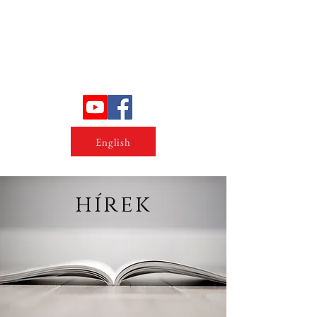
Erőszakkutató intézet
English
hírek