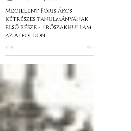
Ádám Gellért
2024. nov. 27.
1 perc olvasás
Megjelent Fóris Ákos
kétrészes tanulmányának
első része - Erőszakhullám
az Alföldön