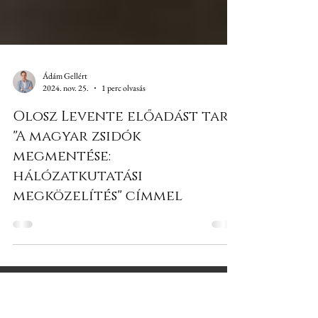
Ádám Gellért
2024. nov. 25.
1 perc olvasás
Olosz Levente előadást tart
"A magyar zsidók
megmentése:
hálózatkutatási
megközelítés" címmel