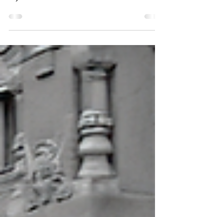
Megérkezett Kosztyó Gyula
új könyve