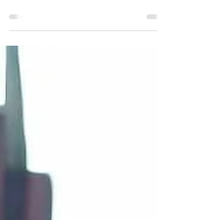
Fóris Ákos a Don-kanyarról a
24.hu-n.