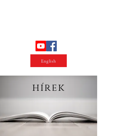
Erőszakkutató intézet
English
hírek