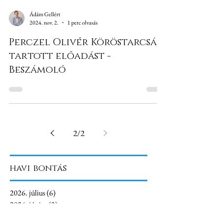
Ádám Gellért
2024. nov. 2.
1 perc olvasás
Perczel Olivér Köröstarcsán
tartott előadást -
Beszámoló
2
/
2
havi bontás
2026. július
(6)
6 bejegyzés