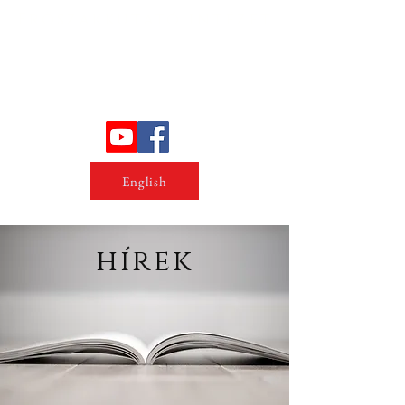
Erőszakkutató intézet
English
hírek