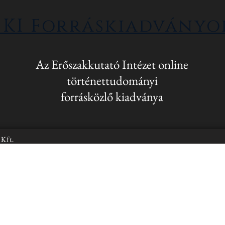
EKI Forráskiadványo
Az Erőszakkutató Intézet online
történettudományi
forrásközlő kiadványa
 Kft.