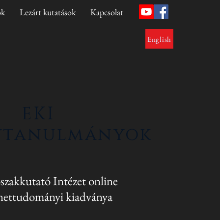
ok
Lezárt kutatások
Kapcsolat
English
EKI
ytanulmányok
szakkutató Intézet online
nettudományi kiadványa