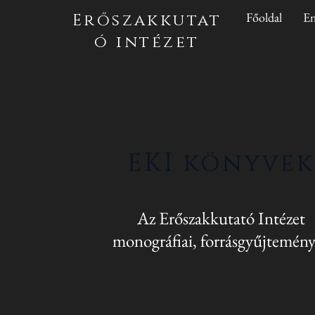
Főoldal
En
Erőszakkutat
ó intézet
EKI könyvek
Az Erőszakkutató Intézet
monográfiai, forrásgyűjtemén