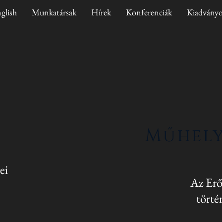
glish
Munkatársak
Hírek
Konferenciák
Kiadvány
Műhel
yei
Az Erő
törté