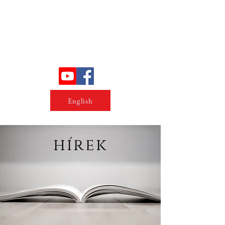
Erőszakkutató intézet
English
hírek