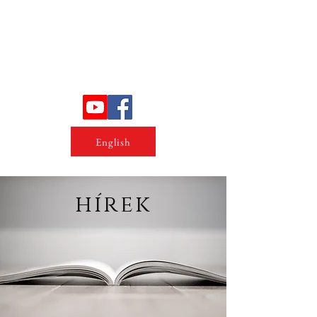
Erőszakkutató intézet
English
hírek