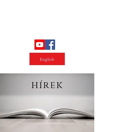
Erőszakkutató intézet
English
hírek