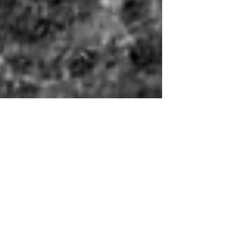
Ádám Gellért
2024. okt. 4.
1 perc olvasás
Fóris Ákos 24.hu nyilatkozata
a hősi halott fogalmáról