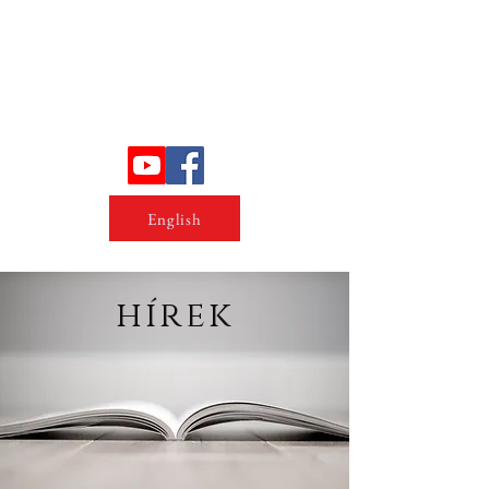
Erőszakkutató intézet
English
hírek