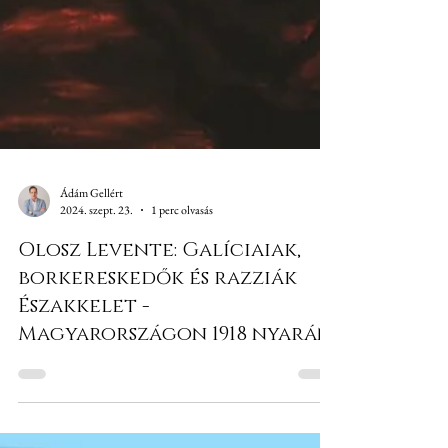
Ádám Gellért
2024. szept. 23.
1 perc olvasás
Olosz Levente: Galíciaiak,
borkereskedők és razziák
Északkelet -
Magyarországon 1918 nyarán