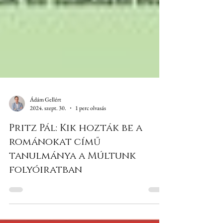
Ádám Gellért
2024. szept. 30.
1 perc olvasás
Pritz Pál: Kik hozták be a
románokat című
tanulmánya a Múltunk
folyóiratban