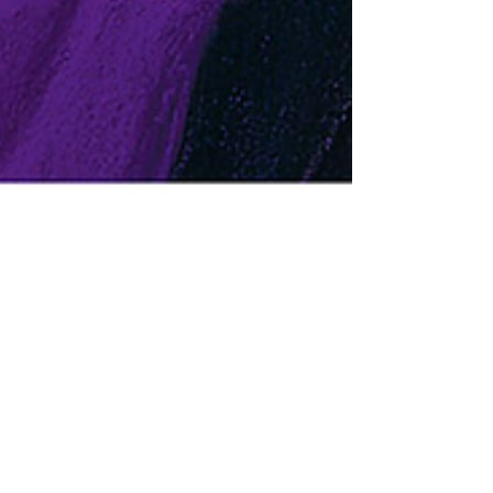
Ádám Gellért
jan. 8.
1 perc olvasás
Gellért Ádám cikke az IPM-
ben