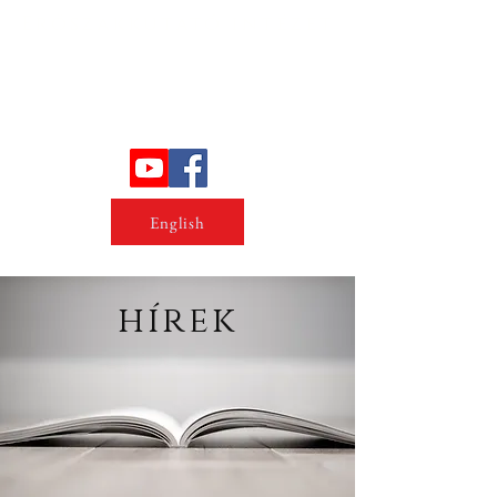
Erőszakkutató intézet
English
hírek