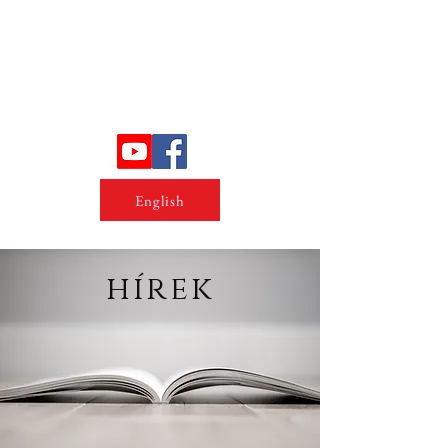
Erőszakkutató intézet
English
hírek