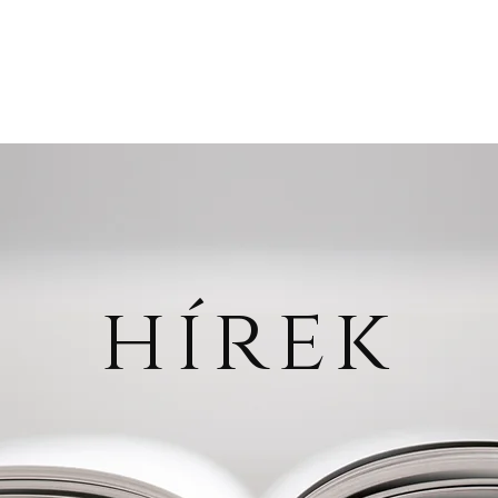
glish
Munkatársak
Hírek
Konferenciák
Kiadvány
hírek