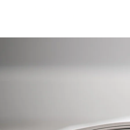
Főoldal
En
Erőszakkutat
ó intézet