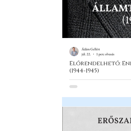
Ádám Gellért
júl. 22.
1 perc olvasás
Előrendelhető: En
(1944-1945)