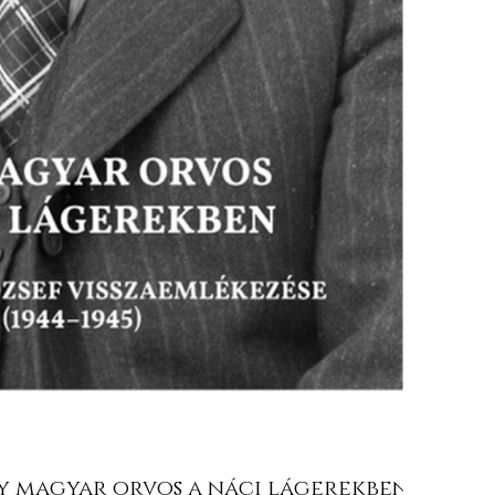
 magyar orvos a náci lágerekben.