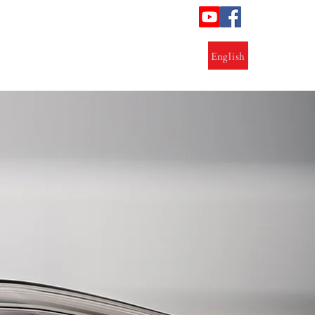
ok
Lezárt kutatások
Kapcsolat
English