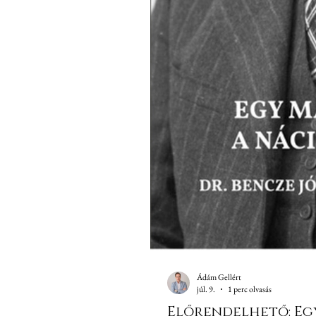
Ádám Gellért
júl. 9.
1 perc olvasás
Előrendelhető: Egy