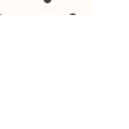
Ádám Gellért
2023. okt. 30.
1 perc olvasás
Perczel Olivér a VERITAS-
esteken. A román megszállás
Magyarországon (1918–1920)