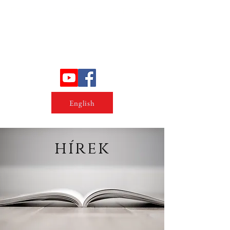
Erőszakkutató intézet
English
hírek