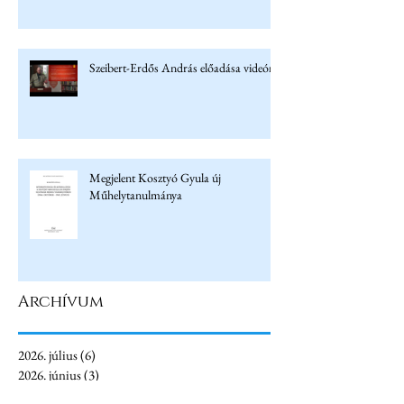
Szeibert-Erdős András előadása videón
Megjelent Kosztyó Gyula új
Műhelytanulmánya
Archívum
2026. július
(6)
6 bejegyzés
2026. június
(3)
3 bejegyzés
2026. május
(4)
4 bejegyzés