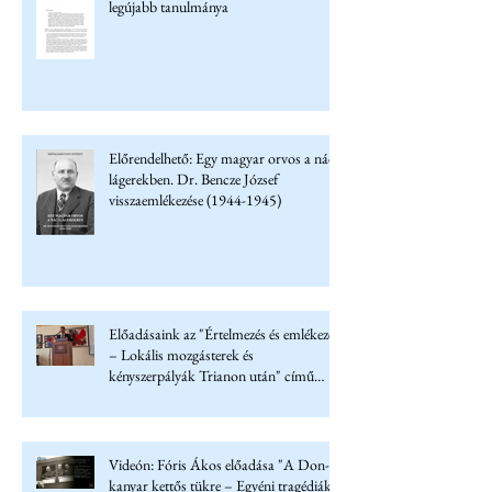
legújabb tanulmánya
Előrendelhető: Egy magyar orvos a náci
lágerekben. Dr. Bencze József
visszaemlékezése (1944-1945)
Előadásaink az "Értelmezés és emlékezet
– Lokális mozgásterek és
kényszerpályák Trianon után" című
konferencián
Videón: Fóris Ákos előadása "A Don-
kanyar kettős tükre – Egyéni tragédiák