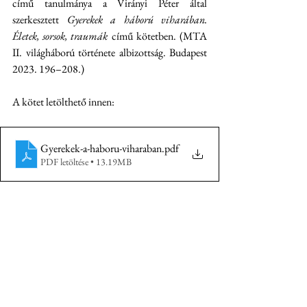
című tanulmánya a Virányi Péter által 
szerkesztett 
Gyerekek a háború viharában. 
Életek, sorsok, traumák
 című kötetben. (MTA 
II. világháború története albizottság. Budapest 
2023. 196–208.) 
A kötet letölthető innen:
Gyerekek-a-haboru-viharaban
.pdf
PDF letöltése • 13.19MB