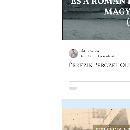
Ádám Gellért
febr. 12.
1 perc olvasás
Érkezik Perczel Ol