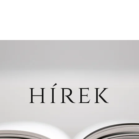
glish
Munkatársak
Hírek
Konferenciák
Kiadvány
hírek