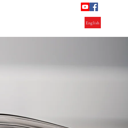
ok
Lezárt kutatások
Kapcsolat
English