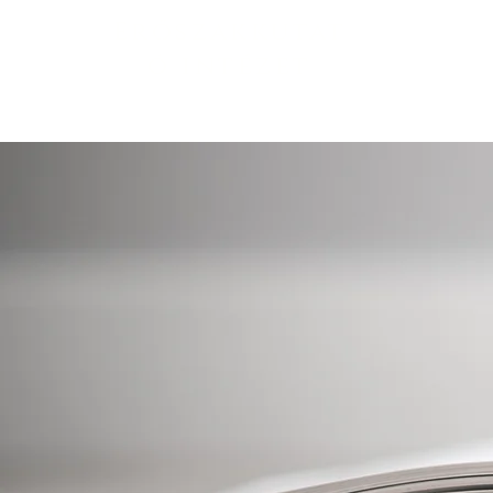
Főoldal
En
Erőszakkutat
ó intézet