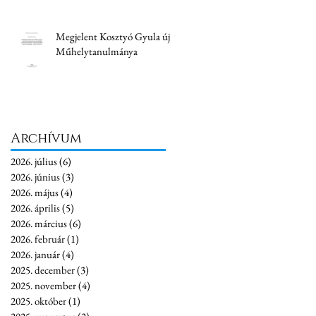
Megjelent Kosztyó Gyula új
Műhelytanulmánya
Archívum
2026. július
(6)
6 bejegyzés
2026. június
(3)
3 bejegyzés
2026. május
(4)
4 bejegyzés
2026. április
(5)
5 bejegyzés
2026. március
(6)
6 bejegyzés
2026. február
(1)
1 bejegyzés
2026. január
(4)
4 bejegyzés
2025. december
(3)
3 bejegyzés
2025. november
(4)
4 bejegyzés
2025. október
(1)
1 bejegyzés