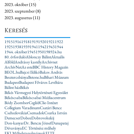
2023. október
(15)
15 bejegyzés
2023. szeptember
(8)
8 bejegyzés
2023. augusztus
(11)
11 bejegyzés
Keresés
1915
1916
1918
1919
1920
1921
1922
1925
1938
1939
1941
1942
1943
1944
1944. október
1945
1950
1989
24.hu
80. évforduló
Ablonczy Bálint
Aktuális
Alföld
Andrássy kastély
Archivnet
ArchívNet
Az este
BBC History Magazin
BEOL.hu
Bajcsi Ildikó
Bakos András
Besztercebánya
Betone.hu
Bihari Múzeum
Budapest
Budapest Főváros Levéltára
Bálint ház
Békés
Békés Vármegyei Helytörténeti Egyesület
Békéscsaba
Békéscsabai Médiacentrum
Bódy Zsombor
Cegléd
Clio Intézet
Collegium Varadinum
Csatári Bence
Csehszlovákia
Csemadok
Csurka István
Demecser
Doboz
Dobrovolszkij
Don-kanyar
Dr. Bencze József
Dunapataj
Dévaványa
EC Történész műhely
EKI Műhelytanulmányok
ELTE