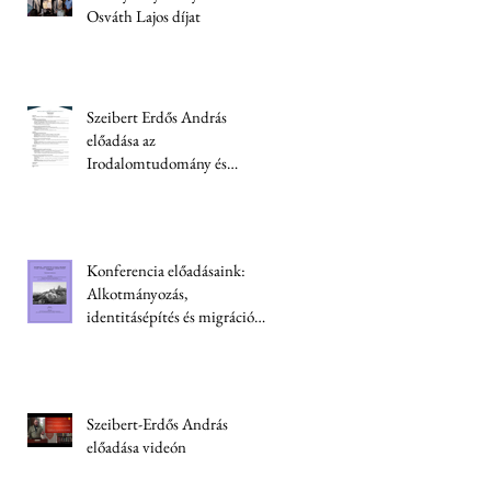
Osváth Lajos díjat
Szeibert Erdős András
előadása az
Irodalomtudomány és
kriminológia konferencián
Konferencia előadásaink:
Alkotmányozás,
identitásépítés és migráció
Ukrajnában
Szeibert-Erdős András
előadása videón