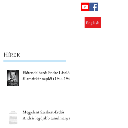
ok
Lezárt kutatások
Kapcsolat
English
Hírek
Előrendelhető: Endre László
államtitkár naplói (1944-1945)
Megjelent Szeibert-Erdős
András legújabb tanulmánya