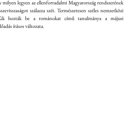
gy milyen legyen az ellenforradalmi Magyarország rendszerének 
szevisszaságot szálazza szét. Természetesen széles nemzetközi 
 Kik hozták be a románokat című tanulmánya a májusi 
őadás írásos változata.