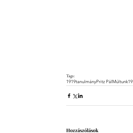
Tags:
1919
tanulmány
Pritz Pál
Múltunk
19
Hozzászólások