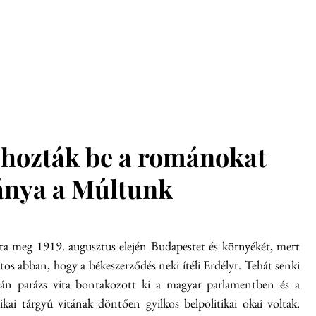
glish
Munkatársak
Hírek
Konferenciák
Kiadvány
k hozták be a románokat
ánya a Múltunk
ta meg 1919. augusztus elején Budapestet és környékét, mert 
s abban, hogy a békeszerződés neki ítéli Erdélyt. Tehát senki 
n parázs vita bontakozott ki a magyar parlamentben és a 
ikai tárgyú vitának döntően gyilkos belpolitikai okai voltak. 