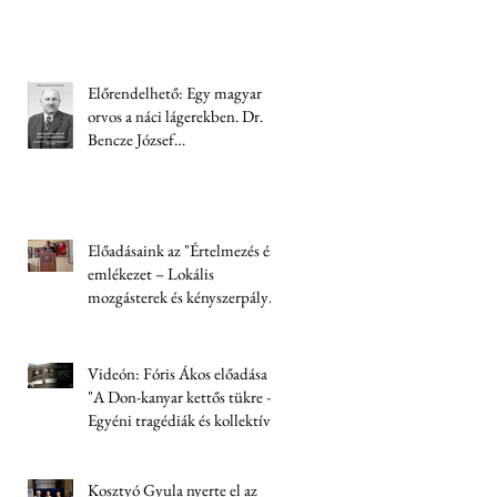
Előrendelhető: Egy magyar
orvos a náci lágerekben. Dr.
Bencze József
visszaemlékezése (1944-1945)
Előadásaink az "Értelmezés és
emlékezet – Lokális
mozgásterek és kényszerpályák
Trianon után" című
konferencián
Videón: Fóris Ákos előadása
"A Don-kanyar kettős tükre –
Egyéni tragédiák és kollektív
felelősség" címmel
Kosztyó Gyula nyerte el az