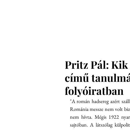
Főoldal
En
Erőszakkutat
ó intézet
Pritz Pál: Ki
című tanulm
folyóiratban
"A román hadsereg azért száll
Románia messze nem volt bizto
nem hívta. Mégis 1922 nyará
sajtóban. A látszólag külpolit