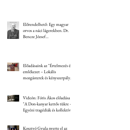
Előrendelhető: Egy magyar
orvos a náci lágerekben. Dr.
Bencze József
visszaemlékezése (1944-1945)
Előadásaink az "Értelmezés és
emlékezet – Lokális
mozgásterek és kényszerpályák
Trianon után" című
konferencián
Videón: Fóris Ákos előadása
"A Don-kanyar kettős tükre –
Egyéni tragédiák és kollektív
felelősség" címmel
Kosztyó Gyula nyerte el az