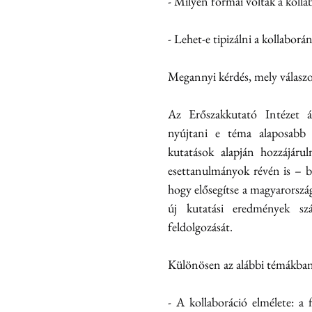
- Milyen formái voltak a koll
- Lehet-e tipizálni a kollaborá
Megannyi kérdés, mely válaszo
Az Erőszakkutató Intézet ál
nyújtani e téma alaposabb 
kutatások alapján hozzájáru
esettanulmányok révén is – bő
hogy elősegítse a magyarországi
új kutatási eredmények szá
feldolgozását.
Különösen az alábbi témákban 
- A kollaboráció elmélete: a 