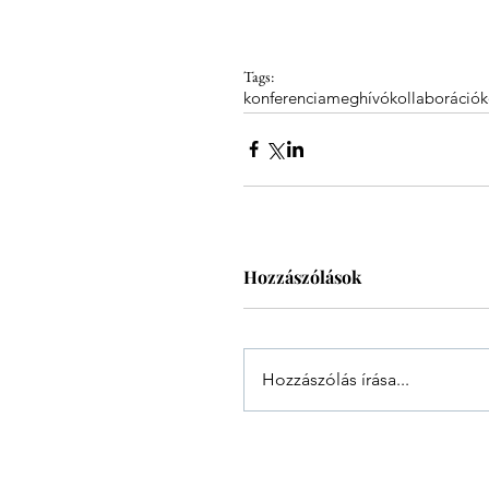
Tags:
konferencia
meghívó
kollaboráció
k
Hozzászólások
Hozzászólás írása...