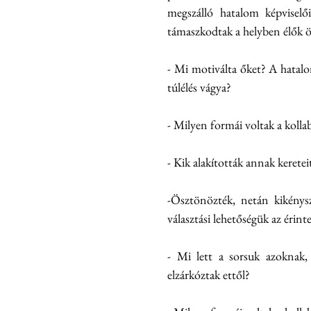
megszálló hatalom képviselő
támaszkodtak a helyben élők ö
- Mi motiválta őket? A hatalo
túlélés vágya?
- Milyen formái voltak a koll
- Kik alakították annak keret
-Ösztönözték, netán kikénysz
választási lehetőségük az érin
- Mi lett a sorsuk azoknak, 
elzárkóztak ettől?