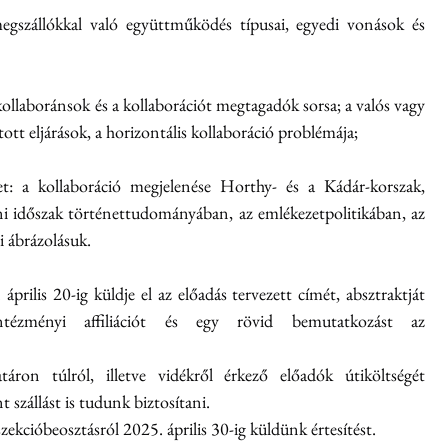
egszállókkal való együttműködés típusai, egyedi vonások és 
 kollaboránsok és a kollaborációt megtagadók sorsa; a valós vagy 
ott eljárások, a horizontális kollaboráció problémája;
t: a kollaboráció megjelenése Horthy- és a Kádár-korszak, 
ni időszak történettudományában, az emlékezetpolitikában, az 
i ábrázolásuk.
prilis 20-ig küldje el az előadás tervezett címét, absztraktját 
(1000-2000 leütés) az intézményi affiliációt és egy rövid bemutatkozást az 
áron túlról, illetve vidékről érkező előadók útiköltségét 
t szállást is tudunk biztosítani.
zekcióbeosztásról 2025. április 30-ig küldünk értesítést.