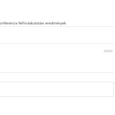
onferencia felhívás
kutatási eredmények