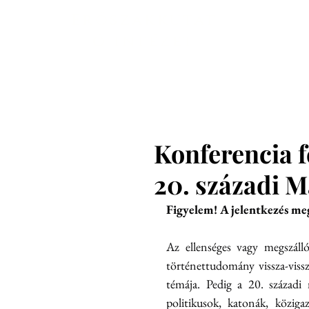
Főoldal
En
Erőszakkutat
ó intézet
Konferencia f
20. századi 
Figyelem! A jelentkezés meg
Az ellenséges vagy megszáll
történettudomány vissza-vissz
témája. Pedig a 20. századi
politikusok, katonák, köziga