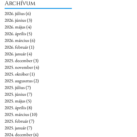
Archívum
2026. július
(6)
6 bejegyzés
2026. június
(3)
3 bejegyzés
2026. május
(4)
4 bejegyzés
2026. április
(5)
5 bejegyzés
2026. március
(6)
6 bejegyzés
2026. február
(1)
1 bejegyzés
2026. január
(4)
4 bejegyzés
2025. december
(3)
3 bejegyzés
2025. november
(4)
4 bejegyzés
2025. október
(1)
1 bejegyzés
2025. augusztus
(2)
2 bejegyzés
2025. július
(7)
7 bejegyzés
2025. június
(7)
7 bejegyzés
2025. május
(5)
5 bejegyzés
2025. április
(8)
8 bejegyzés
2025. március
(10)
10 bejegyzés
2025. február
(7)
7 bejegyzés
2025. január
(7)
7 bejegyzés
2024. december
(6)
6 bejegyzés