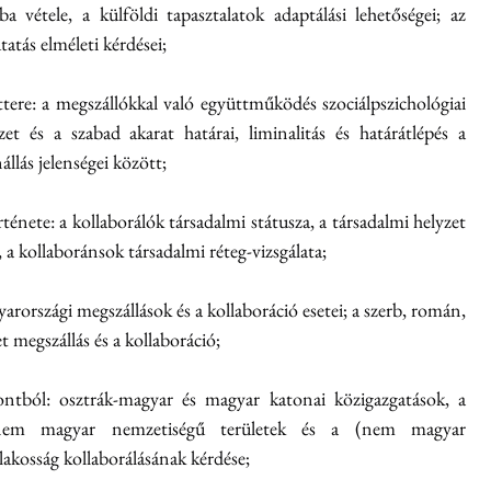
vétele, a külföldi tapasztalatok adaptálási lehetőségei; az 
atás elméleti kérdései;
tere: a megszállókkal való együttműködés szociálpszichológiai 
zet és a szabad akarat határai, liminalitás és határátlépés a 
llás jelenségei között;
énete: a kollaborálók társadalmi státusza, a társadalmi helyzet 
, a kollaboránsok társadalmi réteg-vizsgálata;
yarországi megszállások és a kollaboráció esetei; a szerb, román, 
et megszállás és a kollaboráció;
ntból: osztrák-magyar és magyar katonai közigazgatások, a 
nem magyar nemzetiségű területek és a (nem magyar 
lakosság kollaborálásának kérdése;