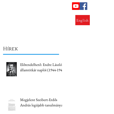
ok
Lezárt kutatások
Kapcsolat
English
Hírek
Előrendelhető: Endre László
államtitkár naplói (1944-1945)
Megjelent Szeibert-Erdős
András legújabb tanulmánya