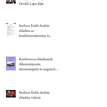
Osváth Lajos díjat
Szeibert Erdős András
előadása az
Irodalomtudomány és
kriminológia konferencián
Konferencia előadásaink:
Alkotmányozás,
identitásépítés és migráció
Ukrajnában
Szeibert-Erdős András
előadása videón