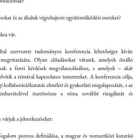
aborációnak?
nsokat és az általuk végrehajtott együttműködési eseteket?
kra vár.
tal szervezett tudományos konferencia lehetőséget kíván 
megvitatására. Olyan előadásokat várunk, amelyek önálló 
lnak a fenti kérdések megválaszolásához, s amelyek – akár 
vítik a témával kapcsolatos ismereteket. A konferencia célja, 
 kollaborációkutatás elméleti és gyakorlati megalapozását, s az 
mbavételével ösztönözze a téma további vizsgálatát és 
várjuk a jelentkezéseket:
fogalom pontos definiálása, a magyar és nemzetközi kutatási 