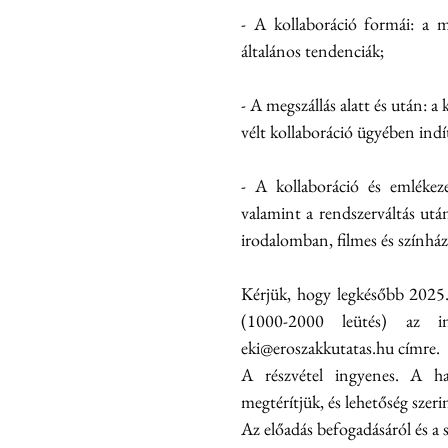
- A kollaboráció formái: a m
általános tendenciák;
- A megszállás alatt és után: a
vélt kollaboráció ügyében indít
- A kollaboráció és emlékeze
valamint a rendszerváltás utá
irodalomban, filmes és színház
Kérjük, hogy legkésőbb 2025. á
eki@eroszakkutatas.hu
 címre.
A részvétel ingyenes. A hat
megtérítjük, és lehetőség szerin
Az előadás befogadásáról és a s