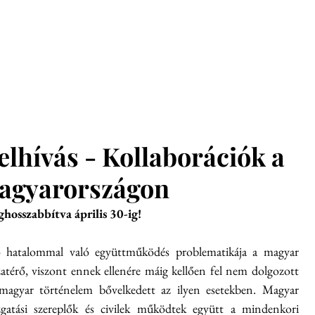
glish
Munkatársak
Hírek
Konferenciák
Kiadvány
elhívás - Kollaborációk a
Magyarországon
hosszabbítva április 30-ig!
ó hatalommal való együttműködés problematikája a magyar 
atérő, viszont ennek ellenére máig kellően fel nem dolgozott 
 magyar történelem bővelkedett az ilyen esetekben. Magyar 
zgatási szereplők és civilek működtek együtt a mindenkori 