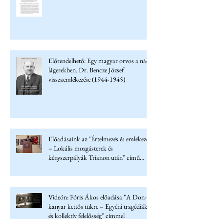
Előrendelhető: Egy magyar orvos a náci
lágerekben. Dr. Bencze József
visszaemlékezése (1944-1945)
Előadásaink az "Értelmezés és emlékezet
– Lokális mozgásterek és
kényszerpályák Trianon után" című
konferencián
Videón: Fóris Ákos előadása "A Don-
kanyar kettős tükre – Egyéni tragédiák
és kollektív felelősség" címmel