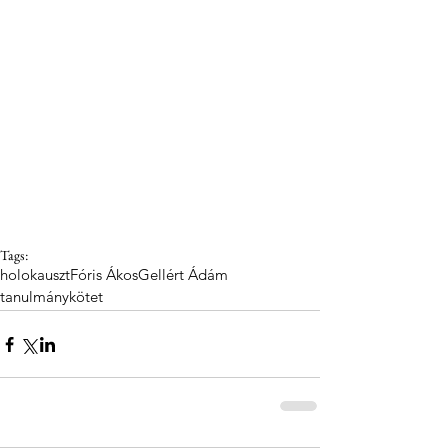
Tags:
holokauszt
Fóris Ákos
Gellért Ádám
tanulmánykötet