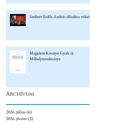
Szeibert-Erdős András előadása videón
Megjelent Kosztyó Gyula új
Műhelytanulmánya
Archívum
2026. július
(6)
6 bejegyzés
2026. június
(3)
3 bejegyzés
2026. május
(4)
4 bejegyzés
2026. április
(5)
5 bejegyzés