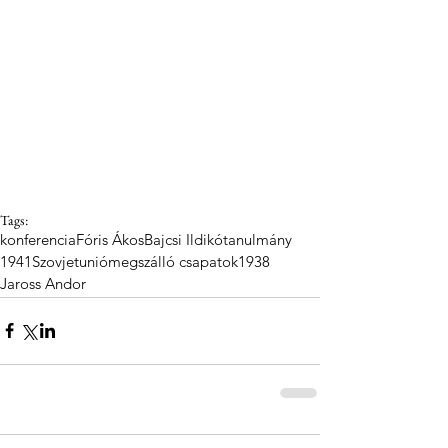
Tags:
konferencia
Fóris Ákos
Bajcsi Ildikó
tanulmány
1941
Szovjetunió
megszálló csapatok
1938
Jaross Andor