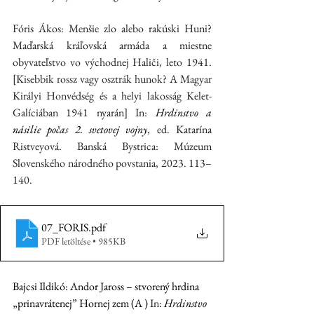
Fóris Ákos: Menšie zlo alebo rakúski Huni? 
Maďarská kráľovská armáda a miestne 
obyvateľstvo vo východnej Haliči, leto 1941. 
[Kisebbik rossz vagy osztrák hunok? A Magyar 
Királyi Honvédség és a helyi lakosság Kelet-
Galíciában 1941 nyarán] In: 
Hrdinstvo a 
násilie počas 2. svetovej vojny
, ed. Katarína 
Ristveyová. Banská Bystrica: Múzeum 
Slovenského národného povstania, 2023. 113–
140.
07_FORIS
.pdf
PDF letöltése • 985KB
Bajcsi Ildikó: Andor Jaross – stvorený hrdina 
„prinavrátenej” Hornej zem (A ) 
In: 
Hrdinstvo 