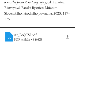
a násilie počas 2. svetovej vojny
, ed. Katarína 
Ristveyová. Banská Bystrica: Múzeum 
Slovenského národného povstania, 2023. 157–
175.
09_BAJCSI
.pdf
PDF letöltése • 840KB