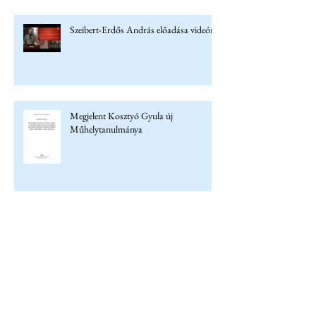
Szeibert-Erdős András előadása videón
Megjelent Kosztyó Gyula új
Műhelytanulmánya
Archívum
2026. július
(6)
6 bejegyzés
2026. június
(3)
3 bejegyzés
2026. május
(4)
4 bejegyzés
2026. április
(5)
5 bejegyzés