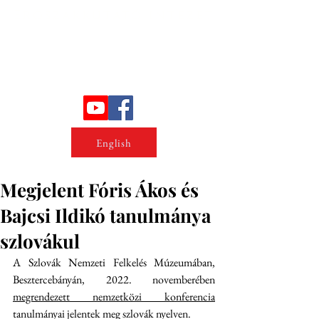
Erőszakkutató intézet
English
Megjelent Fóris Ákos és
Bajcsi Ildikó tanulmánya
szlovákul
A 
Szlovák Nemzeti Felkelés Múzeumában,
Besztercebányán, 2022. novemberében 
megrendezett nemzetközi konferencia
tanulmányai jelentek meg szlovák nyelven.