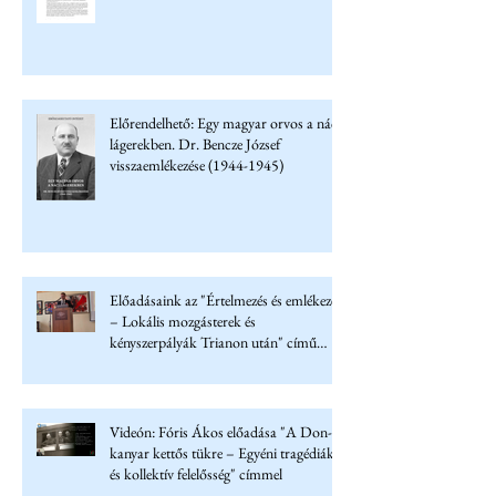
Előrendelhető: Egy magyar orvos a náci
lágerekben. Dr. Bencze József
visszaemlékezése (1944-1945)
Előadásaink az "Értelmezés és emlékezet
– Lokális mozgásterek és
kényszerpályák Trianon után" című
konferencián
Videón: Fóris Ákos előadása "A Don-
kanyar kettős tükre – Egyéni tragédiák
és kollektív felelősség" címmel