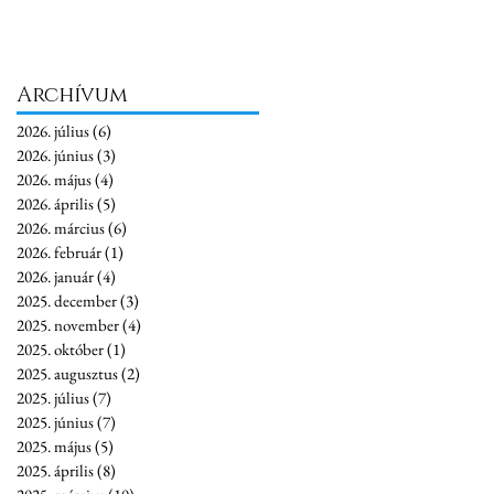
Archívum
2026. július
(6)
6 bejegyzés
2026. június
(3)
3 bejegyzés
2026. május
(4)
4 bejegyzés
2026. április
(5)
5 bejegyzés
2026. március
(6)
6 bejegyzés
2026. február
(1)
1 bejegyzés
2026. január
(4)
4 bejegyzés
2025. december
(3)
3 bejegyzés
2025. november
(4)
4 bejegyzés
2025. október
(1)
1 bejegyzés
2025. augusztus
(2)
2 bejegyzés
2025. július
(7)
7 bejegyzés
2025. június
(7)
7 bejegyzés
2025. május
(5)
5 bejegyzés
2025. április
(8)
8 bejegyzés