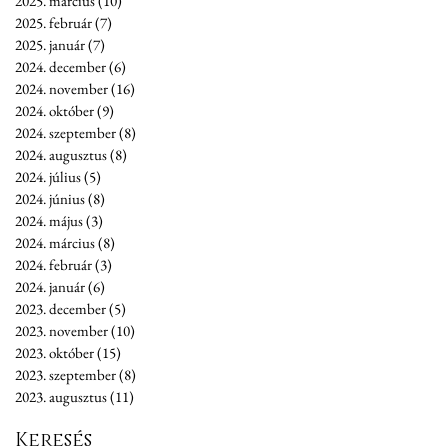
2025. március
(10)
10 bejegyzés
2025. február
(7)
7 bejegyzés
2025. január
(7)
7 bejegyzés
2024. december
(6)
6 bejegyzés
2024. november
(16)
16 bejegyzés
2024. október
(9)
9 bejegyzés
2024. szeptember
(8)
8 bejegyzés
2024. augusztus
(8)
8 bejegyzés
2024. július
(5)
5 bejegyzés
2024. június
(8)
8 bejegyzés
2024. május
(3)
3 bejegyzés
2024. március
(8)
8 bejegyzés
2024. február
(3)
3 bejegyzés
2024. január
(6)
6 bejegyzés
2023. december
(5)
5 bejegyzés
2023. november
(10)
10 bejegyzés
2023. október
(15)
15 bejegyzés
2023. szeptember
(8)
8 bejegyzés
2023. augusztus
(11)
11 bejegyzés
Keresés