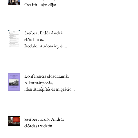
Osváth Lajos díjat
Szeibert Erdős András
előadása az
Irodalomtudomány és
kriminológia konferencián
Konferencia előadásaink:
Alkotmányozás,
identitásépítés és migráció
Ukrajnában
Szeibert-Erdős András
előadása videón