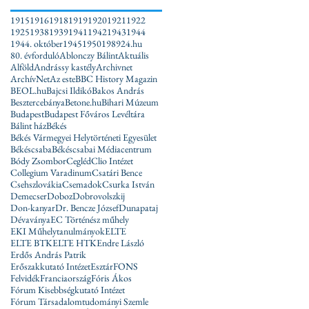
1915
1916
1918
1919
1920
1921
1922
1925
1938
1939
1941
1942
1943
1944
1944. október
1945
1950
1989
24.hu
80. évforduló
Ablonczy Bálint
Aktuális
Alföld
Andrássy kastély
Archivnet
ArchívNet
Az este
BBC History Magazin
BEOL.hu
Bajcsi Ildikó
Bakos András
Besztercebánya
Betone.hu
Bihari Múzeum
Budapest
Budapest Főváros Levéltára
Bálint ház
Békés
Békés Vármegyei Helytörténeti Egyesület
Békéscsaba
Békéscsabai Médiacentrum
Bódy Zsombor
Cegléd
Clio Intézet
Collegium Varadinum
Csatári Bence
Csehszlovákia
Csemadok
Csurka István
Demecser
Doboz
Dobrovolszkij
Don-kanyar
Dr. Bencze József
Dunapataj
Dévaványa
EC Történész műhely
EKI Műhelytanulmányok
ELTE
ELTE BTK
ELTE HTK
Endre László
Erdős András Patrik
Erőszakkutató Intézet
Esztár
FONS
Felvidék
Franciaország
Fóris Ákos
Fórum Kisebbségkutató Intézet
Fórum Társadalomtudományi Szemle