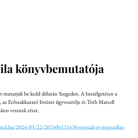
glish
Munkatársak
Hírek
Konferenciák
Kiadvány
tila könyvbemutatója
t mutatjuk be kedd délután Szegeden. A beszélgetésen a 
, az Erőszakkutató Intézet ügyvezetője és Tóth Marcell 
áros vesznek részt.
zeged.hu/2024/05/22/202406111630-eroszak-es-megszallas-