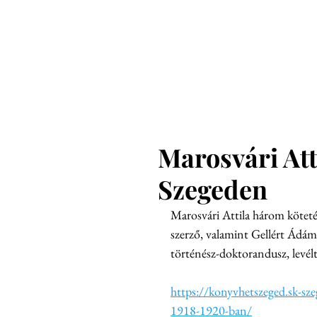
Főoldal
En
Erőszakkutat
ó intézet
Marosvári At
Szegeden
Marosvári Attila három köteté
szerző, valamint Gellért Ádám
történész-doktorandusz, levélt
https://konyvhetszeged.sk-s
1918-1920-ban/