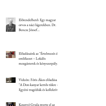
Előrendelhető: Egy magyar
orvos a náci lágerekben. Dr.
Bencze József
visszaemlékezése (1944-1945)
Előadásaink az "Értelmezés és
emlékezet – Lokális
mozgásterek és kényszerpályák
Trianon után" című
konferencián
Videón: Fóris Ákos előadása
"A Don-kanyar kettős tükre –
Egyéni tragédiák és kollektív
felelősség" címmel
Kosztyó Gyula nyerte el az