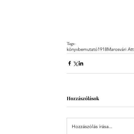
Tags:
könyvbemutató
1918
Marosvári Att
Hozzászólások
Hozzászólás írása...