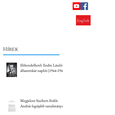
ok
Lezárt kutatások
Kapcsolat
English
Hírek
Előrendelhető: Endre László
államtitkár naplói (1944-1945)
Megjelent Szeibert-Erdős
András legújabb tanulmánya