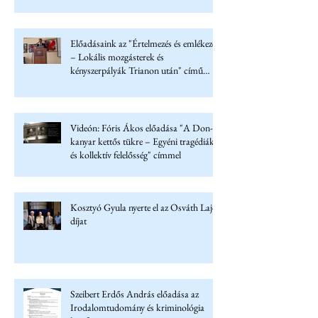
Előadásaink az "Értelmezés és emlékezet
– Lokális mozgásterek és
kényszerpályák Trianon után" című
konferencián
Videón: Fóris Ákos előadása "A Don-
kanyar kettős tükre – Egyéni tragédiák
és kollektív felelősség" címmel
Kosztyó Gyula nyerte el az Osváth Lajos
díjat
Szeibert Erdős András előadása az
Irodalomtudomány és kriminológia