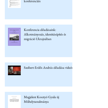
konferencián
Konferencia előadásaink:
Alkotmányozás, identitásépítés és
migráció Ukrajnában
Szeibert-Erdős András előadása videón
Megjelent Kosztyó Gyula új
Műhelytanulmánya