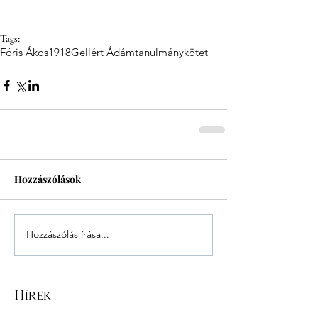
Tags:
Fóris Ákos
1918
Gellért Ádám
tanulmánykötet
Hozzászólások
Hozzászólás írása...
Hírek