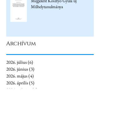
Megjelent Kosztyó Gyula új
Műhelytanulmánya
Archívum
2026. július
(6)
6 bejegyzés
2026. június
(3)
3 bejegyzés
2026. május
(4)
4 bejegyzés
2026. április
(5)
5 bejegyzés
2026. március
(6)
6 bejegyzés
2026. február
(1)
1 bejegyzés
2026. január
(4)
4 bejegyzés
2025. december
(3)
3 bejegyzés
2025. november
(4)
4 bejegyzés
2025. október
(1)
1 bejegyzés
2025. augusztus
(2)
2 bejegyzés
2025. július
(7)
7 bejegyzés