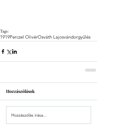
Tags:
1919
Perczel Olivér
Osváth Lajos
vándorgyűlés
Hozzászólások
Hozzászólás írása...