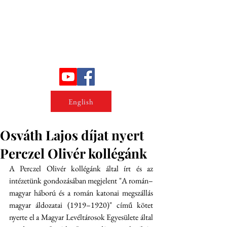
Erőszakkutató intézet
English
Osváth Lajos díjat nyert
Perczel Olivér kollégánk
A Perczel Olivér kollégánk által írt és az 
intézetünk gondozásában megjelent "A román–
magyar háború és a román katonai megszállás 
magyar áldozatai (1919–1920)" című kötet 
nyerte el a Magyar Levéltárosok Egyesülete által 