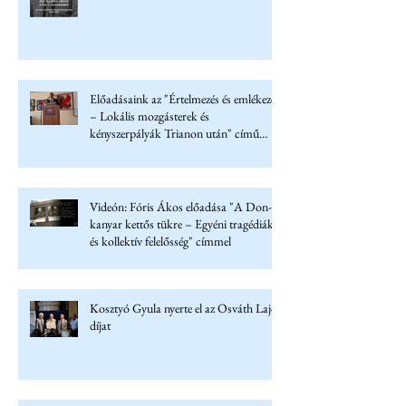
Előadásaink az "Értelmezés és emlékezet
– Lokális mozgásterek és
kényszerpályák Trianon után" című
konferencián
Videón: Fóris Ákos előadása "A Don-
kanyar kettős tükre – Egyéni tragédiák
és kollektív felelősség" címmel
Kosztyó Gyula nyerte el az Osváth Lajos
díjat