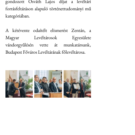
gondozott Osváth Lajos díjat a levéltári 
forrásfeltáráson alapuló történettudományi mű 
kategóriában. 
A kétévente odaítélt elismerést Zentán, a 
Magyar Levéltárosok Egyesülete 
vándorgyűlésén vette át munkatársunk, 
Budapest Főváros Levéltárának főlevéltárosa.