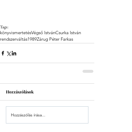
Tags:
könyvismertetés
Végső István
Csurka István
rendszerváltás
1989
Zárug Péter Farkas
Hozzászólások
Hozzászólás írása...