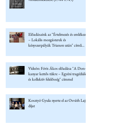
Előadásaink az "Értelmezés és emlékezet
– Lokális mozgásterek és
kényszerpályák Trianon után" című
konferencián
Videón: Fóris Ákos előadása "A Don-
kanyar kettős tükre – Egyéni tragédiák
és kollektív felelősség" címmel
Kosztyó Gyula nyerte el az Osváth Lajos
díjat