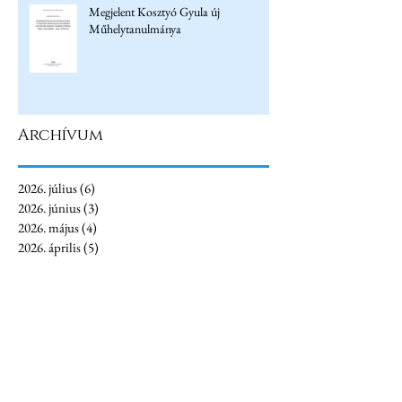
Megjelent Kosztyó Gyula új
Műhelytanulmánya
Archívum
2026. július
(6)
6 bejegyzés
2026. június
(3)
3 bejegyzés
2026. május
(4)
4 bejegyzés
2026. április
(5)
5 bejegyzés
2026. március
(6)
6 bejegyzés
2026. február
(1)
1 bejegyzés
2026. január
(4)
4 bejegyzés
2025. december
(3)
3 bejegyzés
2025. november
(4)
4 bejegyzés
2025. október
(1)
1 bejegyzés
2025. augusztus
(2)
2 bejegyzés