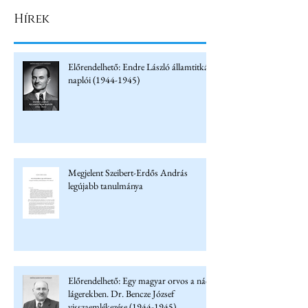
Hírek
Előrendelhető: Endre László államtitkár
naplói (1944-1945)
Megjelent Szeibert-Erdős András
legújabb tanulmánya
Előrendelhető: Egy magyar orvos a náci
lágerekben. Dr. Bencze József
visszaemlékezése (1944-1945)