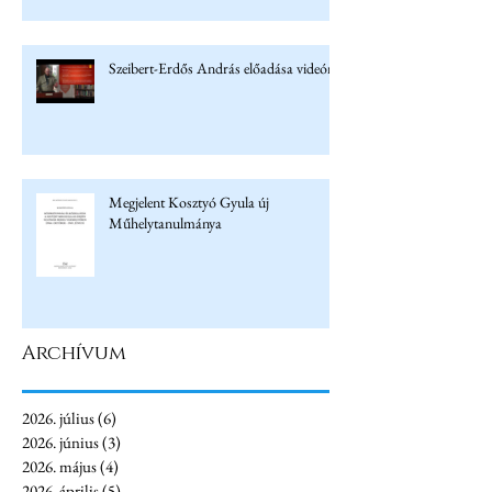
Szeibert-Erdős András előadása videón
Megjelent Kosztyó Gyula új
Műhelytanulmánya
Archívum
2026. július
(6)
6 bejegyzés
2026. június
(3)
3 bejegyzés
2026. május
(4)
4 bejegyzés
2026. április
(5)
5 bejegyzés