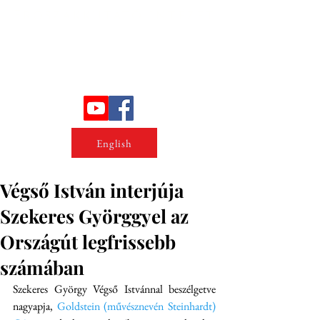
Erőszakkutató intézet
English
Végső István interjúja
Szekeres Györggyel az
Országút legfrissebb
számában
Szekeres György Végső Istvánnal beszélgetve 
nagyapja, 
Goldstein (művésznevén Steinhardt) 