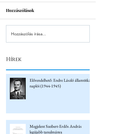
Hozzászólások
Hozzászólás írása...
Hírek
Előrendelhető: Endre László államtitkár
naplói (1944-1945)
Megjelent Szeibert-Erdős András
legújabb tanulmánya