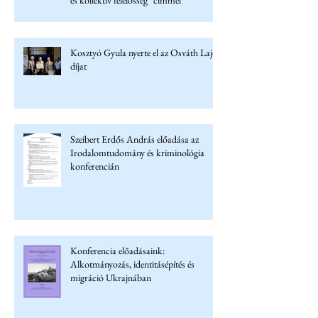
és kollektív felelősség" címmel
Kosztyó Gyula nyerte el az Osváth Lajos
díjat
Szeibert Erdős András előadása az
Irodalomtudomány és kriminológia
konferencián
Konferencia előadásaink:
Alkotmányozás, identitásépítés és
migráció Ukrajnában