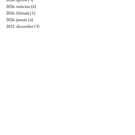
2026. március
(6)
6 bejegyzés
2026. február
(1)
1 bejegyzés
2026. január
(4)
4 bejegyzés
2025. december
(3)
3 bejegyzés
2025. november
(4)
4 bejegyzés
2025. október
(1)
1 bejegyzés
2025. augusztus
(2)
2 bejegyzés
2025. július
(7)
7 bejegyzés
2025. június
(7)
7 bejegyzés
2025. május
(5)
5 bejegyzés
2025. április
(8)
8 bejegyzés
2025. március
(10)
10 bejegyzés
2025. február
(7)
7 bejegyzés
2025. január
(7)
7 bejegyzés
2024. december
(6)
6 bejegyzés
2024. november
(16)
16 bejegyzés
2024. október
(9)
9 bejegyzés
2024. szeptember
(8)
8 bejegyzés
2024. augusztus
(8)
8 bejegyzés
2024. július
(5)
5 bejegyzés