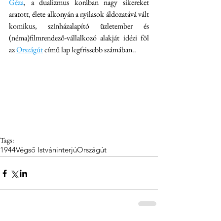
Géza
, a dualizmus korában nagy sikereket 
aratott, élete alkonyán a nyilasok áldozatává vált 
komikus, színházalapító üzletember és 
(néma)filmrendező-vállalkozó alakját idézi föl 
az 
Országút
 című lap legfrissebb számában..
Tags:
1944
Végső István
interjú
Országút