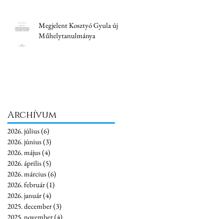
Megjelent Kosztyó Gyula új
Műhelytanulmánya
Archívum
2026. július
(6)
6 bejegyzés
2026. június
(3)
3 bejegyzés
2026. május
(4)
4 bejegyzés
2026. április
(5)
5 bejegyzés
2026. március
(6)
6 bejegyzés
2026. február
(1)
1 bejegyzés
2026. január
(4)
4 bejegyzés
2025. december
(3)
3 bejegyzés
2025. november
(4)
4 bejegyzés