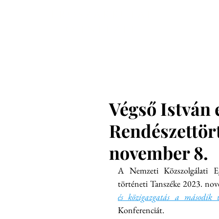
Főoldal
En
Erőszakkutat
ó intézet
Végső István 
Rendészettört
november 8.
A
Nemzeti Közszolgálati 
történeti Tanszéke 2023. no
és közigazgatás a második 
Konferenciát.