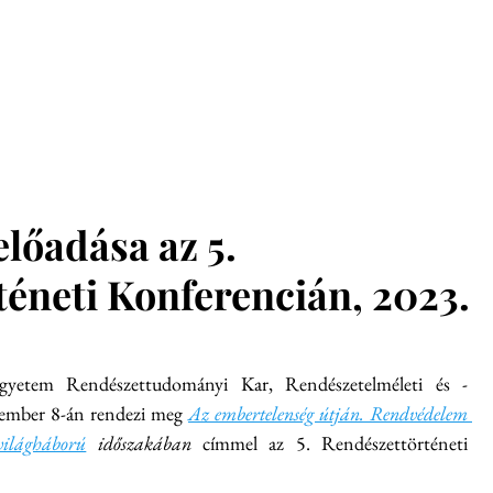
glish
Munkatársak
Hírek
Konferenciák
Kiadvány
előadása az 5.
éneti Konferencián, 2023.
Egyetem Rendészettudományi Kar, Rendészetelméleti és -
vember 8-án rendezi meg 
Az embertelenség útján. Rendvédelem 
világháború
 időszakában 
címmel az 5. Rendészettörténeti 