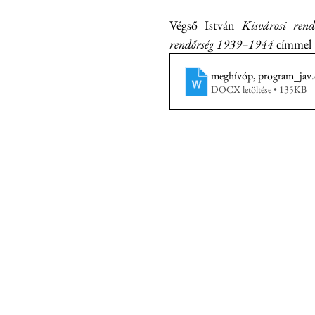
Végső István 
Kisvárosi ren
rendőrség 1939–1944 
címmel t
meghívóp, program_jav
DOCX letöltése • 135KB