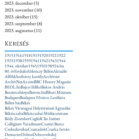
2023. december
(5)
5 bejegyzés
2023. november
(10)
10 bejegyzés
2023. október
(15)
15 bejegyzés
2023. szeptember
(8)
8 bejegyzés
2023. augusztus
(11)
11 bejegyzés
Keresés
1915
1916
1918
1919
1920
1921
1922
1925
1938
1939
1941
1942
1943
1944
1944. október
1945
1950
1989
24.hu
80. évforduló
Ablonczy Bálint
Aktuális
Alföld
Andrássy kastély
Archivnet
ArchívNet
Az este
BBC History Magazin
BEOL.hu
Bajcsi Ildikó
Bakos András
Besztercebánya
Betone.hu
Bihari Múzeum
Budapest
Budapest Főváros Levéltára
Bálint ház
Békés
Békés Vármegyei Helytörténeti Egyesület
Békéscsaba
Békéscsabai Médiacentrum
Bódy Zsombor
Cegléd
Clio Intézet
Collegium Varadinum
Csatári Bence
Csehszlovákia
Csemadok
Csurka István
Demecser
Doboz
Dobrovolszkij