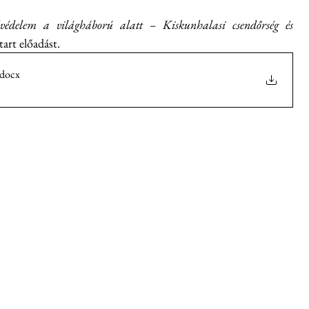
dvédelem a világháború alatt – Kiskunhalasi csendőrség és 
art előadást.
.docx