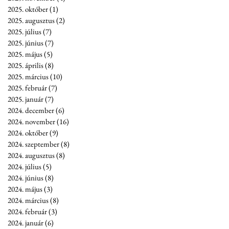
2025. október
(1)
1 bejegyzés
2025. augusztus
(2)
2 bejegyzés
2025. július
(7)
7 bejegyzés
2025. június
(7)
7 bejegyzés
2025. május
(5)
5 bejegyzés
2025. április
(8)
8 bejegyzés
2025. március
(10)
10 bejegyzés
2025. február
(7)
7 bejegyzés
2025. január
(7)
7 bejegyzés
2024. december
(6)
6 bejegyzés
2024. november
(16)
16 bejegyzés
2024. október
(9)
9 bejegyzés
2024. szeptember
(8)
8 bejegyzés
2024. augusztus
(8)
8 bejegyzés
2024. július
(5)
5 bejegyzés
2024. június
(8)
8 bejegyzés
2024. május
(3)
3 bejegyzés
2024. március
(8)
8 bejegyzés
2024. február
(3)
3 bejegyzés
2024. január
(6)
6 bejegyzés