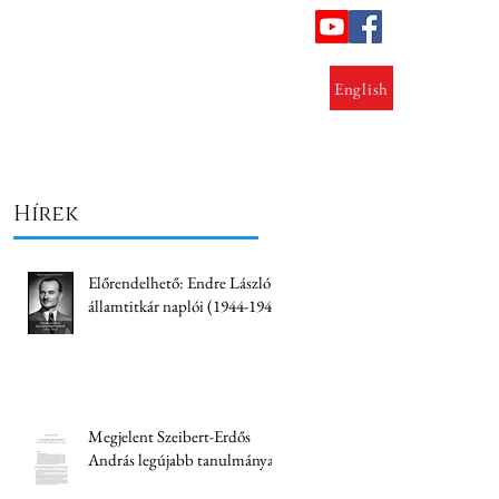
ok
Lezárt kutatások
Kapcsolat
English
Hírek
Előrendelhető: Endre László
államtitkár naplói (1944-1945)
Megjelent Szeibert-Erdős
András legújabb tanulmánya