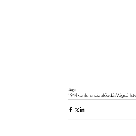
Tags:
1944
konferencia
előadás
Végső Ist