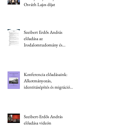
Osváth Lajos díjat
Szeibert Erdős András
előadása az
Irodalomtudomány és
kriminológia konferencián
Konferencia előadásaink:
Alkotmányozás,
identitásépítés és migráció
Ukrajnában
Szeibert-Erdős András
előadása videón