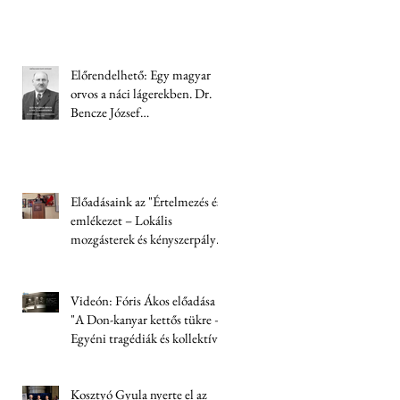
Előrendelhető: Egy magyar
orvos a náci lágerekben. Dr.
Bencze József
visszaemlékezése (1944-1945)
Előadásaink az "Értelmezés és
emlékezet – Lokális
mozgásterek és kényszerpályák
Trianon után" című
konferencián
Videón: Fóris Ákos előadása
"A Don-kanyar kettős tükre –
Egyéni tragédiák és kollektív
felelősség" címmel
Kosztyó Gyula nyerte el az