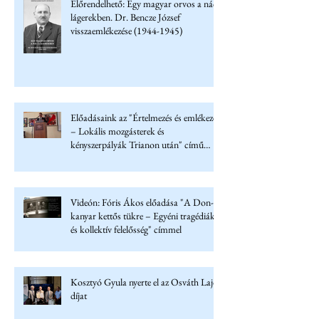
Előrendelhető: Egy magyar orvos a náci
lágerekben. Dr. Bencze József
visszaemlékezése (1944-1945)
Előadásaink az "Értelmezés és emlékezet
– Lokális mozgásterek és
kényszerpályák Trianon után" című
konferencián
Videón: Fóris Ákos előadása "A Don-
kanyar kettős tükre – Egyéni tragédiák
és kollektív felelősség" címmel
Kosztyó Gyula nyerte el az Osváth Lajos
díjat