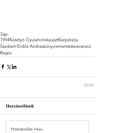
Tags:
1944
Kosztyó Gyula
holokauszt
Kárpátalja
Szeibert-Erdős András
könyvismertetés
recenzió
Regio
Hozzászólások
Hozzászólás írása...