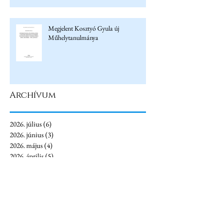
Megjelent Kosztyó Gyula új
Műhelytanulmánya
Archívum
2026. július
(6)
6 bejegyzés
2026. június
(3)
3 bejegyzés
2026. május
(4)
4 bejegyzés
2026. április
(5)
5 bejegyzés
2026. március
(6)
6 bejegyzés
2026. február
(1)
1 bejegyzés
2026. január
(4)
4 bejegyzés
2025. december
(3)
3 bejegyzés
2025. november
(4)
4 bejegyzés