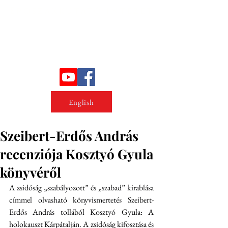
Erőszakkutató intézet
English
Szeibert-Erdős András
recenziója Kosztyó Gyula
könyvéről
A zsidóság „szabályozott” és „szabad” kirablása 
címmel olvasható könyvismertetés Szeibert-
Erdős András tollából Kosztyó Gyula: A 
holokauszt Kárpátalján. A zsidóság kifosztása és 