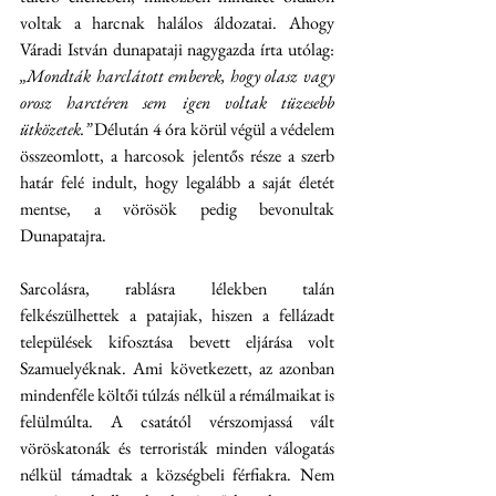
voltak a harcnak halálos áldozatai. Ahogy 
Váradi István dunapataji nagygazda írta utólag: 
„Mondták harclátott emberek, hogy olasz vagy 
orosz harctéren sem igen voltak tüzesebb 
ütközetek.”
 Délután 4 óra körül végül a védelem 
összeomlott, a harcosok jelentős része a szerb 
határ felé indult, hogy legalább a saját életét 
mentse, a vörösök pedig bevonultak 
Dunapatajra.
Sarcolásra, rablásra lélekben talán 
felkészülhettek a patajiak, hiszen a fellázadt 
települések kifosztása bevett eljárása volt 
Szamuelyéknak. Ami következett, az azonban 
mindenféle költői túlzás nélkül a rémálmaikat is 
felülmúlta. A csatától vérszomjassá vált 
vöröskatonák és terroristák minden válogatás 
nélkül támadtak a községbeli férfiakra. Nem 