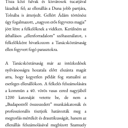
Tisza közi falvak és kisvárosok tucatjával 
lázadtak fel; az ellenállás a Duna jobb partjára, 
Tolnába is átterjedt. Gellért Ádám történész 
úgy fogalmazott, „nagyon erős fegyveres magja” 
jött létre a felkelőknek a vidéken. Kerülném az 
áthallásos „ellenforradalom” szóhasználatot, s 
felkelőkként hivatkozom a Tanácsköztársaság 
ellen fegyvert fogó parasztokra.
A Tanácsköztársaság már az intézkedések 
nyilvánosságra hozatala előtt elszánta magát 
arra, hogy kegyetlen példát fog statuálni az 
esetleges ellenállókon. A felkelés felszámolására 
a kommün a 40. vörös vasas ezred nagyjából 
1200 katonáját vetette be, de nem a 
„Budapestről összeszedett” munkáskatonák és 
professzionális tisztjeik határozták meg a 
megtorlás mértékét és drasztikusságát, hanem az 
ellenállás felszámolásával megbízott Szamuely 