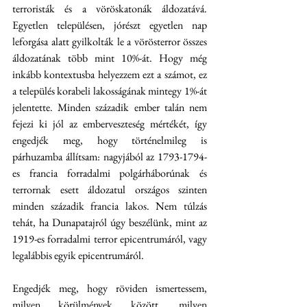
terroristák és a vöröskatonák áldozatává. 
Egyetlen településen, jórészt egyetlen nap 
leforgása alatt gyilkolták le a vörösterror összes 
áldozatának több mint 10%-át. Hogy még 
inkább kontextusba helyezzem ezt a számot, ez 
a település korabeli lakosságának mintegy 1%-át 
jelentette. Minden századik ember talán nem 
fejezi ki jól az emberveszteség mértékét, így 
engedjék meg, hogy történelmileg is 
párhuzamba állítsam: nagyjából az 1793-1794-
es francia forradalmi polgárháborúnak és 
terrornak esett áldozatul országos szinten 
minden századik francia lakos. Nem túlzás 
tehát, ha Dunapatajról úgy beszélünk, mint az 
1919-es forradalmi terror epicentrumáról, vagy 
legalábbis egyik epicentrumáról.
Engedjék meg, hogy röviden ismertessem, 
milyen körülmények között, milyen 