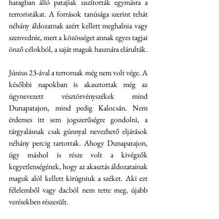
haragban álló patajiak uszították egymásra a 
terroristákat. A források tanúsága szerint tehát 
néhány áldozatnak azért kellett meghalnia vagy 
szenvednie, mert a közösséget annak egyes tagjai 
önző célokból, a saját maguk hasznára elárulták.
Június 23-ával a terrornak még nem volt vége. A 
későbbi napokban is akasztottak még az 
úgynevezett vésztörvényszékek mind 
Dunapatajon, mind pedig Kalocsán. Nem 
érdemes itt sem jogszerűségre gondolni, a 
tárgyalásnak csak gúnnyal nevezhető eljárások 
néhány percig tartottak. Ahogy Dunapatajon, 
úgy máshol is része volt a kivégzők 
kegyetlenségének, hogy az akasztás áldozatainak 
maguk alól kellett kirúgniuk a széket. Aki ezt 
félelemből vagy dacból nem tette meg, újabb 
verésekben részesült.