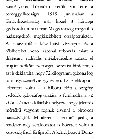
eseményeket követően került sor erre a 
tömeggyilkosságra. 1919 júniusában a 
Tanácsköztársaság már közel 3 hónapja 
gyakorolta a hatalmat Magyarország megszálló 
hadseregektől megkisebbített országterületén. 
A katasztrofális közellátási viszonyok és a 
félsikereket hozó katonai toborzás miatt a 
diktatúra radikális intézkedésekre szánta el 
magát: hadkötelezettséget, sorozást hirdetett, s 
azt is deklarálta, hogy 72 kilogramm gabona fog 
jutni egy személyre egy évben. Ez az éhkoppot 
jelentette volna – a háború előtt a szegény 
cselédek gabonafogyasztása is felülmúlta a 72 
kilót – és azt is kilátásba helyezte, hogy jelentős 
mértékű vagyont fognak elvenni a birtokos 
parasztságtól. Mindezért „cserébe” pedig a 
rendszer még véráldozatot is követelt volna a 
közösség fiatal férfijaitól. A kétségbeesett Duna-