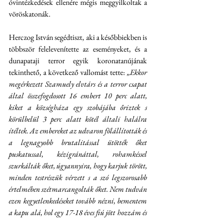
óvintézkedések ellenére mégis meggyilkoltak a 
vöröskatonák.
Herczog István segédtiszt, aki a későbbiekben is 
többször felelevenítette az eseményeket, és a 
dunapataji terror egyik koronatanújának 
tekinthető, a következő vallomást tette: 
„Ekkor 
megérkezett Szamuely elvtárs és a terror csapat 
által összefogdosott 16 embert 10 perc alatt, 
kiket a községháza egy szobájába őriztek s 
körülbelül 3 perc alatt kötél általi halálra 
ítéltek. Az embereket az udvaron fölállították és 
a legnagyobb brutalitással ütötték őket 
puskatussal, kézigránáttal, rohamkéssel 
szurkálták őket, úgyannyira, hogy karjuk törött, 
minden testrészük vérzett s a szó legszorosabb 
értelmében szétmarcangolták őket. Nem tudván 
ezen kegyetlenkedéseket tovább nézni, bementem 
a kapu alá, hol egy 17-18 éves fiú jött hozzám és 