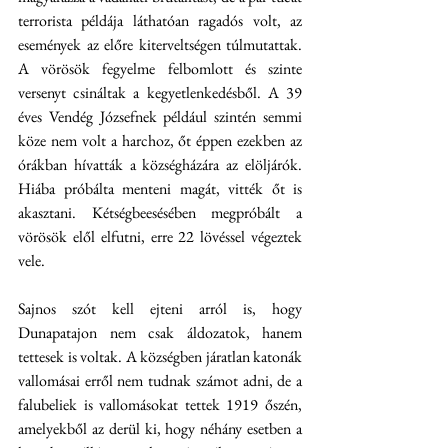
terrorista példája láthatóan ragadós volt, az 
események az előre kiterveltségen túlmutattak. 
A vörösök fegyelme felbomlott és szinte 
versenyt csináltak a kegyetlenkedésből. A 39 
éves Vendég Józsefnek például szintén semmi 
köze nem volt a harchoz, őt éppen ezekben az 
órákban hívatták a községházára az elöljárók. 
Hiába próbálta menteni magát, vitték őt is 
akasztani. Kétségbeesésében megpróbált a 
vörösök elől elfutni, erre 22 lövéssel végeztek 
vele.
Sajnos szót kell ejteni arról is, hogy 
Dunapatajon nem csak áldozatok, hanem 
tettesek is voltak. A községben járatlan katonák 
vallomásai erről nem tudnak számot adni, de a 
falubeliek is vallomásokat tettek 1919 őszén, 
amelyekből az derül ki, hogy néhány esetben a 