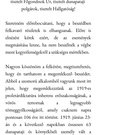
tisztelt Főgondnok Úr, tisztelt dunapataji 
polgárok, tisztelt Hallgatóság!
Szeretném előrebocsátani, hogy a beszédben 
felkavaró részletek is elhangzanak. Előre is 
elnézést kérek ezért, de az események 
megmásítása lenne, ha nem beszélnék a végbe 
ment kegyetlenségekről a szükséges mértékben.
Nagyon köszönöm a felkérést, megtiszteltetés, 
hogy én tarthatom a megemlékező beszédet. 
Abból a szomorú alkalomból vagyunk most itt 
jelen, hogy megemlékezzünk az 1919-es 
proletárdiktatúra inherens erőszakosságának, a 
vörös terrornak a legnagyobb 
tömeggyilkosságáról, amely csaknem napra 
pontosan 106 éve itt történt. 1919. június 23-
án és a következő napokban összesen 63 
dunapataji és környékbeli személy vált a 