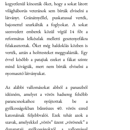
kegyetlenül kínozták őket, hogy a sokat látott 
világháborús veteránok sem bírták elviselni a 
látványt. Gránátnyéllel, puskatussal verték, 
bajonettel szurkálták a foglyokat. A sokat 
szenvedett emberek közül végül 14 főt a 
református lelkészlak melletti gesztenyefákra 
felakasztottak. Őket még haldoklás közben is 
verték, aztán a holttesteket meggyalázták. Egy 
évvel később a patajiak ezeket a fákat szinte 
mind kivágták, mert nem bírták elviselni a 
nyomasztó látványukat.
Az alábbi vallomásokat abból a panaszból 
idézném, amelyet a vörös hadsereg felsőbb 
parancsnokaihoz nyújtottak be a 
gyilkosságokban bűnrészes 40. vörös ezred 
katonáinak feljebbvalói. Ezek tehát azok a 
szavak, amelyekkel „vörös” üzent „vörösnek” a 
dunapataji gyilkosságokról, a vallomással 