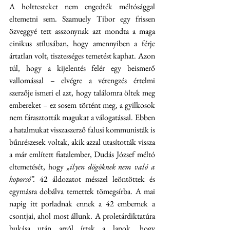
A holttesteket nem engedték méltósággal 
eltemetni sem. Szamuely Tibor egy frissen 
özveggyé tett asszonynak azt mondta a maga 
cinikus stílusában, hogy amennyiben a férje 
ártatlan volt, tisztességes temetést kaphat. Azon 
túl, hogy a kijelentés felér egy beismerő 
vallomással – elvégre a vérengzés értelmi 
szerzője ismeri el azt, hogy találomra öltek meg 
embereket – ez sosem történt meg, a gyilkosok 
nem fárasztották magukat a válogatással. Ebben 
a hatalmukat visszaszerző falusi kommunisták is 
bűnrészesek voltak, akik azzal utasították vissza 
a már említett fiatalember, Dudás József méltó 
eltemetését, hogy 
„ilyen dögöknek nem való a 
koporsó”. 
42 áldozatot mésszel leöntöttek és 
egymásra dobálva temettek tömegsírba. A mai 
napig itt porladnak ennek a 42 embernek a 
csontjai, ahol most állunk. A proletárdiktatúra 
bukása után arról írtak a lapok, hogy 