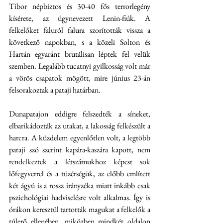
Tibor népbiztos és 30-40 fős terrorlegény 
kísérete, az úgynevezett Lenin-fiúk. A 
felkelőket faluról falura szorították vissza a 
következő napokban, s a közeli Solton és 
Hartán egyaránt brutálisan léptek fel velük 
szemben. Legalább tucatnyi gyilkosság volt már 
a vörös csapatok mögött, mire június 23-án 
felsorakoztak a pataji határban.
Dunapatajon eddigre felszedték a síneket, 
elbarikádozták az utakat, a lakosság felkészült a 
harcra. A küzdelem egyenlőtlen volt, a legtöbb 
pataji szó szerint kapára-kaszára kapott, nem 
rendelkeztek a létszámukhoz képest sok 
lőfegyverrel és a tüzérségük, az előbb említett 
két ágyú is a rossz irányzéka miatt inkább csak 
pszichológiai hadviselésre volt alkalmas. Így is 
órákon keresztül tartották magukat a felkelők a 
túlerő ellenében, miközben mindkét oldalon 