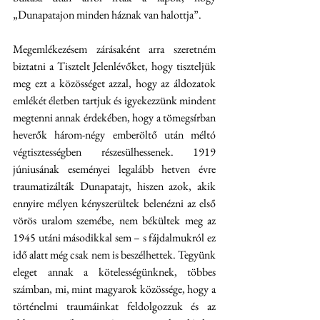
„Dunapatajon minden háznak van halottja”. 
Megemlékezésem zárásaként arra szeretném 
biztatni a Tisztelt Jelenlévőket, hogy tiszteljük 
meg ezt a közösséget azzal, hogy az áldozatok 
emlékét életben tartjuk és igyekezzünk mindent 
megtenni annak érdekében, hogy a tömegsírban 
heverők három-négy emberöltő után méltó 
végtisztességben részesülhessenek. 1919 
júniusának eseményei legalább hetven évre 
traumatizálták Dunapatajt, hiszen azok, akik 
ennyire mélyen kényszerültek belenézni az első 
vörös uralom szemébe, nem békültek meg az 
1945 utáni másodikkal sem – s fájdalmukról ez 
idő alatt még csak nem is beszélhettek. Tegyünk 
eleget annak a kötelességünknek, többes 
számban, mi, mint magyarok közössége, hogy a 
történelmi traumáinkat feldolgozzuk és az 