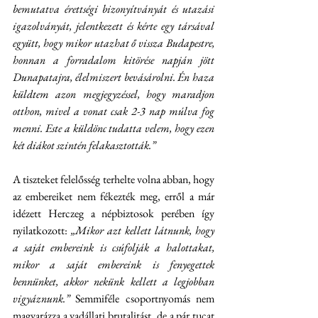
bemutatva érettségi bizonyítványát és utazási 
igazolványát, jelentkezett és kérte egy társával 
együtt, hogy mikor utazhat ő vissza Budapestre, 
honnan a forradalom kitörése napján jött 
Dunapatajra, élelmiszert bevásárolni. Én haza 
küldtem azon megjegyzéssel, hogy maradjon 
otthon, mivel a vonat csak 2-3 nap múlva fog 
menni. Este a küldönc tudatta velem, hogy ezen 
két diákot szintén felakasztották.”
A tiszteket felelősség terhelte volna abban, hogy 
az embereiket nem fékezték meg, erről a már 
idézett Herczeg a népbiztosok perében így 
nyilatkozott: 
„Mikor azt kellett látnunk, hogy 
a saját embereink is csúfolják a halottakat, 
mikor a saját embereink is fenyegettek 
bennünket, akkor nekünk kellett a legjobban 
vigyáznunk.”
 Semmiféle csoportnyomás nem 
magyarázza a vadállati brutalitást, de a pár tucat 