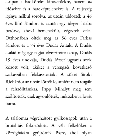
csupán a hadköteles kinézetűekre, hanem az 
idősekre és a harcképtelenekre is. A teljesség 
igénye nélkül sorolva, az utcán üldözték a 46 
éves Bíró Sándort és azután egy idegen házba 
betörve, ahová bemenekült, végeztek vele.  
Otthonában ölték meg az 56 éves Farkas 
Sándort és a 74 éves Dudás Antalt. A Dudás 
család még egy tagját elveszítette aznap, Dudás 
19 éves unokája, Dudás József ugyanis azok 
között volt, akiket a vérengzés következő 
szakaszában felakasztottak. A süket Siroki 
Richárdot az utcán lőtték le, amiért nem reagált 
a felszólításukra. Papp Mihályt meg sem 
szólították, csak agyonlőtték, miközben a lovát 
itatta.
A találomra végrehajtott gyilkosságok után a 
brutalitás fokozódott. A vélt felkelőket a 
községházára gyűjtötték össze, ahol olyan 