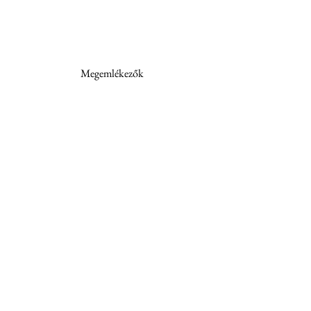
 Megemlékezők
Schill Tamás és Szeibert-Erdős András
Tags:
1919
Szeibert-Erdős András
Tanácsköztársaság
vörösterror
Dunapataj