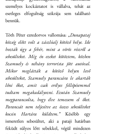
személyes kockáztatot is vállalva, tehát az 
esetleges elfogultság szikrája sem található 
bennük.
Tóth Péter ezredorvos vallomása: 
„Dunapataj 
község előtt volt a zászlóalj kötöző helye. Ide 
hozták úgy a fehér, mint a vörös részről a 
sebesülteket. Míg én ezeket kötöztem, közben 
Szamuely és néhány terrorista jött autóval. 
Mikor meglátták a kötöző helyen levő 
sebesülteket, Szamuely parancsára le akarták 
lőni őket, amit csak erélyes fellépésemmel 
tudtam megakadályozni. Ezután Szamuely 
megparancsolta, hogy élve temessem el őket. 
Parancsát nem teljesítve az összes sebesülteket 
kocsin Hartára küldtem.”
 Később egy 
ismeretlen sebesültet, aki a pataji határban 
feküdt súlyos lőtt sebekkel, végül mindezen 