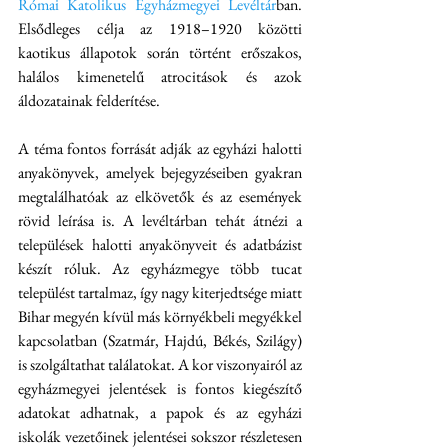
Római Katolikus Egyházmegyei Levéltár
ban. 
Elsődleges célja az 1918–1920 közötti 
kaotikus állapotok során történt erőszakos, 
halálos kimenetelű atrocitások és azok 
áldozatainak felderítése. 
A téma fontos forrását adják az egyházi halotti 
anyakönyvek, amelyek bejegyzéseiben gyakran 
megtalálhatóak az elkövetők és az események 
rövid leírása is. A levéltárban tehát átnézi a 
települések halotti anyakönyveit és adatbázist 
készít róluk. Az egyházmegye több tucat 
települést tartalmaz, így nagy kiterjedtsége miatt 
Bihar megyén kívül más környékbeli megyékkel 
kapcsolatban (Szatmár, Hajdú, Békés, Szilágy) 
is szolgáltathat találatokat. A kor viszonyairól az 
egyházmegyei jelentések is fontos kiegészítő 
adatokat adhatnak, a papok és az egyházi 
iskolák vezetőinek jelentései sokszor részletesen 