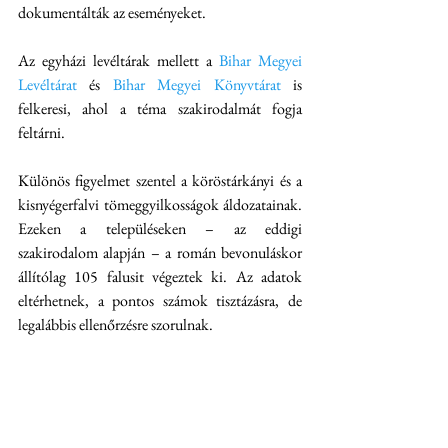
dokumentálták az eseményeket.
Az egyházi levéltárak mellett a 
Bihar Megyei 
Levéltárat
 és 
Bihar Megyei Könyvtárat
 is 
felkeresi, ahol a téma szakirodalmát fogja 
feltárni.
Különös figyelmet szentel a köröstárkányi és a 
kisnyégerfalvi tömeggyilkosságok áldozatainak. 
Ezeken a településeken – az eddigi 
szakirodalom alapján – a román bevonuláskor 
állítólag 105 falusit végeztek ki. Az adatok 
eltérhetnek, a pontos számok tisztázásra, de 
legalábbis ellenőrzésre szorulnak. 