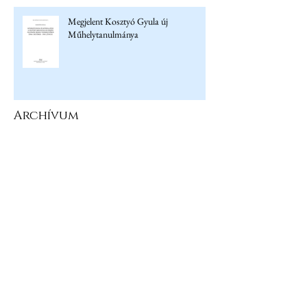
Megjelent Kosztyó Gyula új
Műhelytanulmánya
Archívum
2026. július
(6)
6 bejegyzés
2026. június
(3)
3 bejegyzés
2026. május
(4)
4 bejegyzés
2026. április
(5)
5 bejegyzés
2026. március
(6)
6 bejegyzés
2026. február
(1)
1 bejegyzés
2026. január
(4)
4 bejegyzés
2025. december
(3)
3 bejegyzés
2025. november
(4)
4 bejegyzés
2025. október
(1)
1 bejegyzés
2025. augusztus
(2)
2 bejegyzés