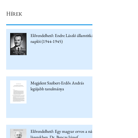
Hírek
Előrendelhető: Endre László államtitkár
naplói (1944-1945)
Megjelent Szeibert-Erdős András
legújabb tanulmánya
Előrendelhető: Egy magyar orvos a náci
lágerekben. Dr. Bencze József