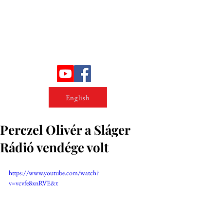
Erőszakkutató intézet
English
Perczel Olivér a Sláger
Rádió vendége volt
https://www.youtube.com/watch?
v=vcvfe8xnRVE&t