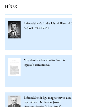
Hírek
Előrendelhető: Endre László államtitkár
naplói (1944-1945)
Megjelent Szeibert-Erdős András
legújabb tanulmánya
Előrendelhető: Egy magyar orvos a náci
lágerekben. Dr. Bencze József
visszaemlékezése (1944-1945)