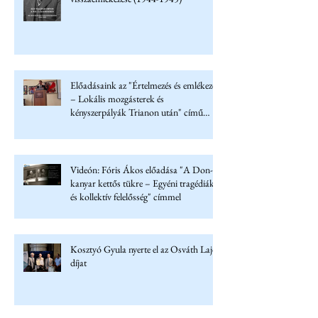
Előadásaink az "Értelmezés és emlékezet
– Lokális mozgásterek és
kényszerpályák Trianon után" című
konferencián
Videón: Fóris Ákos előadása "A Don-
kanyar kettős tükre – Egyéni tragédiák
és kollektív felelősség" címmel
Kosztyó Gyula nyerte el az Osváth Lajos
díjat