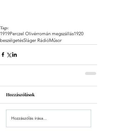
Tags:
1919
Perczel Olivér
román megszállás
1920
beszélgetés
Sláger Rádió
Műsor
Hozzászólások
Hozzászólás írása...