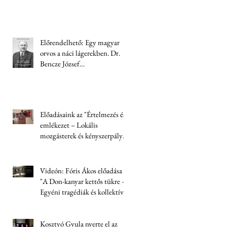
Előrendelhető: Egy magyar
orvos a náci lágerekben. Dr.
Bencze József
visszaemlékezése (1944-1945)
Előadásaink az "Értelmezés és
emlékezet – Lokális
mozgásterek és kényszerpályák
Trianon után" című
konferencián
Videón: Fóris Ákos előadása
"A Don-kanyar kettős tükre –
Egyéni tragédiák és kollektív
felelősség" címmel
Kosztyó Gyula nyerte el az