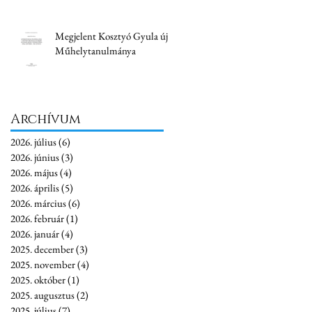
Megjelent Kosztyó Gyula új
Műhelytanulmánya
Archívum
2026. július
(6)
6 bejegyzés
2026. június
(3)
3 bejegyzés
2026. május
(4)
4 bejegyzés
2026. április
(5)
5 bejegyzés
2026. március
(6)
6 bejegyzés
2026. február
(1)
1 bejegyzés
2026. január
(4)
4 bejegyzés
2025. december
(3)
3 bejegyzés
2025. november
(4)
4 bejegyzés
2025. október
(1)
1 bejegyzés
2025. augusztus
(2)
2 bejegyzés
2025. július
(7)
7 bejegyzés