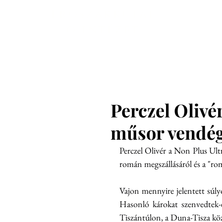
Főoldal
En
Erőszakkutat
ó intézet
Perczel Olivé
műsor vendég
Perczel Olivér a Non Plus Ul
román megszállásáról és a "rom
Vajon mennyire jelentett súly
Hasonló károkat szenvedtek-e
Tiszántúlon, a Duna-Tisza köz