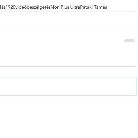
lás
1920
videó
beszélgetés
Non Plus Ultra
Pataki Tamás