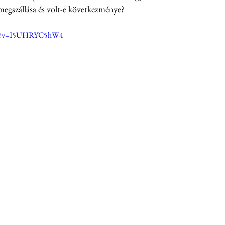
egszállása és volt-e következménye?
tch?v=I5UHRYC5hW4