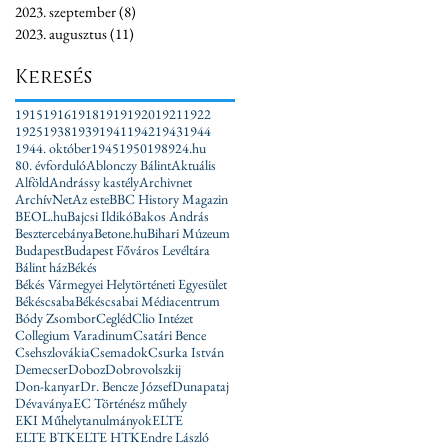
2023. szeptember
(8)
8 bejegyzés
2023. augusztus
(11)
11 bejegyzés
Keresés
1915
1916
1918
1919
1920
1921
1922
1925
1938
1939
1941
1942
1943
1944
1944. október
1945
1950
1989
24.hu
80. évforduló
Ablonczy Bálint
Aktuális
Alföld
Andrássy kastély
Archivnet
ArchívNet
Az este
BBC History Magazin
BEOL.hu
Bajcsi Ildikó
Bakos András
Besztercebánya
Betone.hu
Bihari Múzeum
Budapest
Budapest Főváros Levéltára
Bálint ház
Békés
Békés Vármegyei Helytörténeti Egyesület
Békéscsaba
Békéscsabai Médiacentrum
Bódy Zsombor
Cegléd
Clio Intézet
Collegium Varadinum
Csatári Bence
Csehszlovákia
Csemadok
Csurka István
Demecser
Doboz
Dobrovolszkij
Don-kanyar
Dr. Bencze József
Dunapataj
Dévaványa
EC Történész műhely
EKI Műhelytanulmányok
ELTE
ELTE BTK
ELTE HTK
Endre László