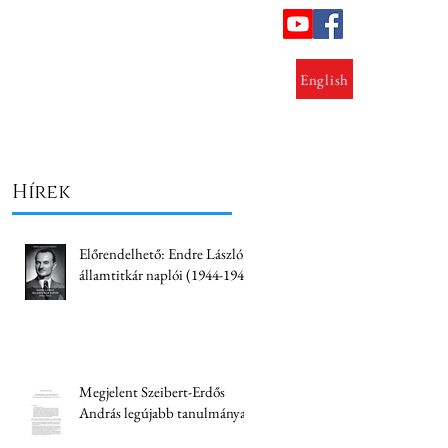
ok
Lezárt kutatások
Kapcsolat
English
Hírek
Előrendelhető: Endre László
államtitkár naplói (1944-1945)
Megjelent Szeibert-Erdős
András legújabb tanulmánya