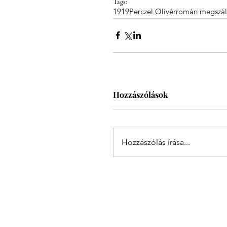
Tags:
1919
Perczel Olivér
román megszál
Hozzászólások
Hozzászólás írása...