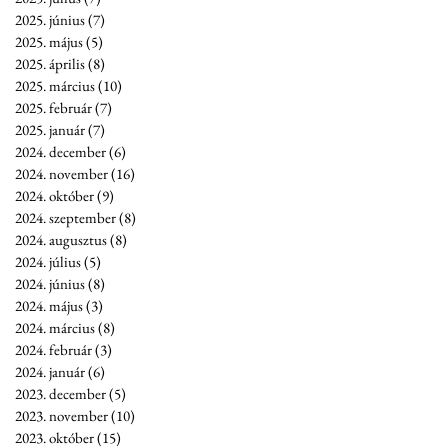
2025. június
(7)
7 bejegyzés
2025. május
(5)
5 bejegyzés
2025. április
(8)
8 bejegyzés
2025. március
(10)
10 bejegyzés
2025. február
(7)
7 bejegyzés
2025. január
(7)
7 bejegyzés
2024. december
(6)
6 bejegyzés
2024. november
(16)
16 bejegyzés
2024. október
(9)
9 bejegyzés
2024. szeptember
(8)
8 bejegyzés
2024. augusztus
(8)
8 bejegyzés
2024. július
(5)
5 bejegyzés
2024. június
(8)
8 bejegyzés
2024. május
(3)
3 bejegyzés
2024. március
(8)
8 bejegyzés
2024. február
(3)
3 bejegyzés
2024. január
(6)
6 bejegyzés
2023. december
(5)
5 bejegyzés
2023. november
(10)
10 bejegyzés
2023. október
(15)
15 bejegyzés