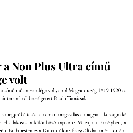
glish
Munkatársak
Hírek
Konferenciák
Kiadvány
r a Non Plus Ultra című
e volt
tra című műsor vendége volt, ahol Magyarország 1919-1920-as 
ánterror"-ról beszélgetett Pataki Tamással.
os megpróbáltatást a román megszállás a magyar lakosságnak? 
 el a lakosok a különböző tájakon? Mi zajlott Erdélyben, a 
én, Budapesten és a Dunántúlon? És egyáltalán miért történt 