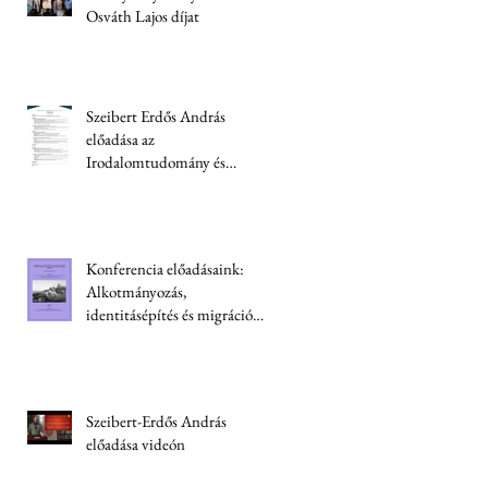
Osváth Lajos díjat
Szeibert Erdős András
előadása az
Irodalomtudomány és
kriminológia konferencián
Konferencia előadásaink:
Alkotmányozás,
identitásépítés és migráció
Ukrajnában
Szeibert-Erdős András
előadása videón