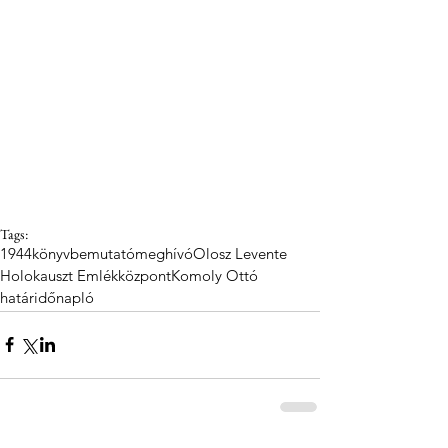
Tags:
1944
könyvbemutató
meghívó
Olosz Levente
Holokauszt Emlékközpont
Komoly Ottó
határidőnapló