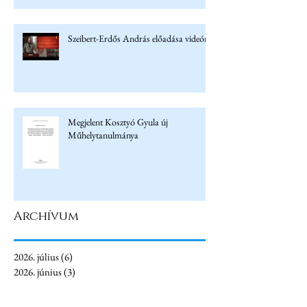
Szeibert-Erdős András előadása videón
Megjelent Kosztyó Gyula új
Műhelytanulmánya
Archívum
2026. július
(6)
6 bejegyzés
2026. június
(3)
3 bejegyzés
2026. május
(4)
4 bejegyzés
2026. április
(5)
5 bejegyzés