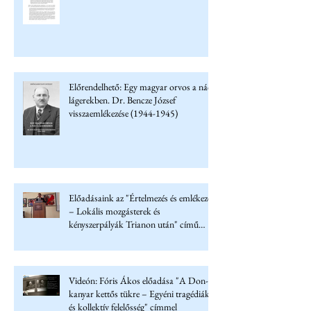
Előrendelhető: Egy magyar orvos a náci
lágerekben. Dr. Bencze József
visszaemlékezése (1944-1945)
Előadásaink az "Értelmezés és emlékezet
– Lokális mozgásterek és
kényszerpályák Trianon után" című
konferencián
Videón: Fóris Ákos előadása "A Don-
kanyar kettős tükre – Egyéni tragédiák
és kollektív felelősség" címmel