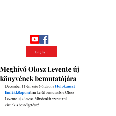
Erőszakkutató intézet
English
Meghívó Olosz Levente új
könyvének bemutatójára
December 11-én, este 6 órakor a 
Holokauszt 
Emlékközpont
ban kerül bemutatásra Olosz 
Levente új könyve. Mindenkit szeretettel 
várunk a beszélgetésre!