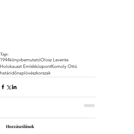
Tags:
1944
könyvbemutató
Olosz Levente
Holokauszt Emlékközpont
Komoly Ottó
határidőnapló
vészkorszak
Hozzászólások