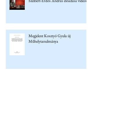
Szeibert-Erdős András előadása videón
Megjelent Kosztyó Gyula új
Műhelytanulmánya
Archívum
2026. július
(6)
6 bejegyzés
2026. június
(3)
3 bejegyzés
2026. május
(4)
4 bejegyzés
2026. április
(5)
5 bejegyzés
2026. március
(6)
6 bejegyzés
2026. február
(1)
1 bejegyzés