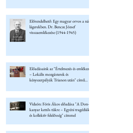
Előrendelhető: Egy magyar orvos a náci
lágerekben. Dr. Bencze József
visszaemlékezése (1944-1945)
Előadásaink az "Értelmezés és emlékezet
– Lokális mozgásterek és
kényszerpályák Trianon után" című
konferencián
Videón: Fóris Ákos előadása "A Don-
kanyar kettős tükre – Egyéni tragédiák
és kollektív felelősség" címmel