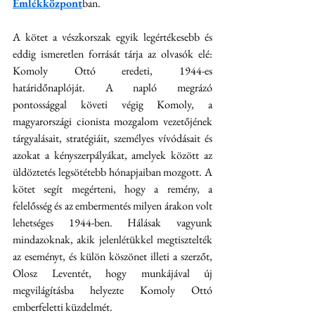
Emlékközpont
ban.
A kötet a vészkorszak egyik legértékesebb és 
eddig ismeretlen forrását tárja az olvasók elé: 
Komoly Ottó eredeti, 1944-es 
határidőnaplóját. A napló megrázó 
pontossággal követi végig Komoly, a 
magyarországi cionista mozgalom vezetőjének 
tárgyalásait, stratégiáit, személyes vívódásait és 
azokat a kényszerpályákat, amelyek között az 
üldöztetés legsötétebb hónapjaiban mozgott. A 
kötet segít megérteni, hogy a remény, a 
felelősség és az embermentés milyen árakon volt 
lehetséges 1944-ben. Hálásak vagyunk 
mindazoknak, akik jelenlétükkel megtisztelték 
az eseményt, és külön köszönet illeti a szerzőt, 
Olosz Leventét, hogy munkájával új 
megvilágításba helyezte Komoly Ottó 
emberfeletti küzdelmét.