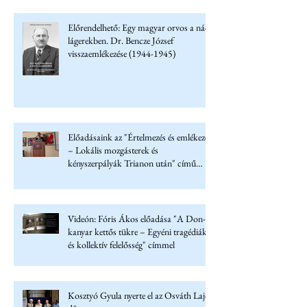
Előrendelhető: Egy magyar orvos a náci
lágerekben. Dr. Bencze József
visszaemlékezése (1944-1945)
Előadásaink az "Értelmezés és emlékezet
– Lokális mozgásterek és
kényszerpályák Trianon után" című
konferencián
Videón: Fóris Ákos előadása "A Don-
kanyar kettős tükre – Egyéni tragédiák
és kollektív felelősség" címmel
Kosztyó Gyula nyerte el az Osváth Lajos