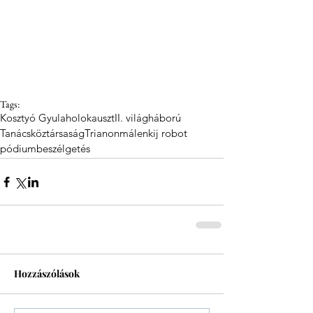
Tags:
Kosztyó Gyula
holokauszt
II. világháború
Tanácsköztársaság
Trianon
málenkij robot
pódiumbeszélgetés
Hozzászólások