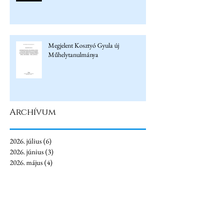
Megjelent Kosztyó Gyula új
Műhelytanulmánya
Archívum
2026. július
(6)
6 bejegyzés
2026. június
(3)
3 bejegyzés
2026. május
(4)
4 bejegyzés
2026. április
(5)
5 bejegyzés
2026. március
(6)
6 bejegyzés
2026. február
(1)
1 bejegyzés
2026. január
(4)
4 bejegyzés
2025. december
(3)
3 bejegyzés