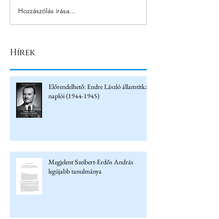
Hozzászólás írása...
Hírek
Előrendelhető: Endre László államtitkár
naplói (1944-1945)
Megjelent Szeibert-Erdős András
legújabb tanulmánya