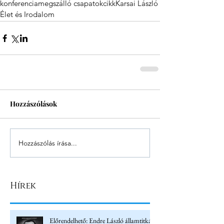
konferencia
megszálló csapatok
cikk
Karsai László
Élet és Irodalom
Hozzászólások
Hozzászólás írása...
Hírek
Előrendelhető: Endre László államtitkár