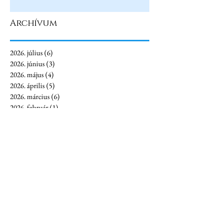
Archívum
2026. július
(6)
6 bejegyzés
2026. június
(3)
3 bejegyzés
2026. május
(4)
4 bejegyzés
2026. április
(5)
5 bejegyzés
2026. március
(6)
6 bejegyzés
2026. február
(1)
1 bejegyzés
2026. január
(4)
4 bejegyzés
2025. december
(3)
3 bejegyzés
2025. november
(4)
4 bejegyzés
2025. október
(1)
1 bejegyzés
2025. augusztus
(2)
2 bejegyzés
2025. július
(7)
7 bejegyzés
2025. június
(7)
7 bejegyzés
2025. május
(5)
5 bejegyzés
2025. április
(8)
8 bejegyzés
2025. március
(10)
10 bejegyzés