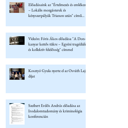
Előadásaink az "Értelmezés és emlékezet
– Lokális mozgásterek és
kényszerpályák Trianon után" című
konferencián
Videón: Fóris Ákos előadása "A Don-
kanyar kettős tükre – Egyéni tragédiák
és kollektív felelősség" címmel
Kosztyó Gyula nyerte el az Osváth Lajos
díjat
Szeibert Erdős András előadása az
Irodalomtudomány és kriminológia
konferencián