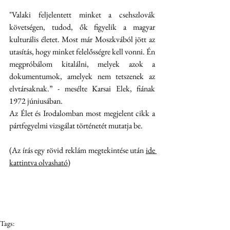
"Valaki feljelentett minket a csehszlovák 
követségen, tudod, ők figyelik a magyar 
kulturális életet. Most már Moszkvából jött az 
utasítás, hogy minket felelősségre kell vonni. Én 
megpróbálom kitalálni, melyek azok a 
dokumentumok, amelyek nem tetszenek az 
elvtársaknak.” - mesélte Karsai Elek, fiának 
1972 júniusában.
Az Élet és Irodalomban most megjelent cikk a 
pártfegyelmi vizsgálat történetét mutatja be. 
(Az írás egy rövid reklám megtekintése után 
ide 
kattintva olvasható
)
Tags: