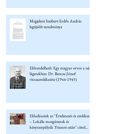
Megjelent Szeibert-Erdős András
legújabb tanulmánya
Előrendelhető: Egy magyar orvos a náci
lágerekben. Dr. Bencze József
visszaemlékezése (1944-1945)
Előadásaink az "Értelmezés és emlékezet
– Lokális mozgásterek és
kényszerpályák Trianon után" című
konferencián