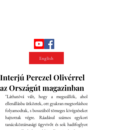
Erőszakkutató intézet
English
Interjú Perczel Olivérrel
az Országút magazinban
"Láthatóvá vált, hogy a megszállók, ahol 
ellenállásba ütköztek, ott gyakran megtorláshoz 
folyamodtak, s bosszúból tömeges kivégzéseket 
hajtottak végre. Ráadásul számos egykori 
tanácsköztársasági ügyvivőt és sok hadifoglyot 