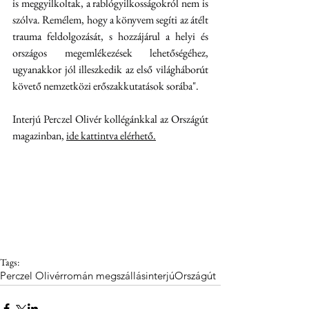
is meggyilkoltak, a rablógyilkosságokról nem is 
szólva. Remélem, hogy a könyvem segíti az átélt 
trauma feldolgozását, s hozzájárul a helyi és 
országos megemlékezések lehetőségéhez, 
ugyanakkor jól illeszkedik az első világháborút 
követő nemzetközi erőszakkutatások sorába".
Interjú Perczel Olivér kollégánkkal az Országút 
magazinban, 
ide kattintva elérhető.
Tags:
Perczel Olivér
román megszállás
interjú
Országút