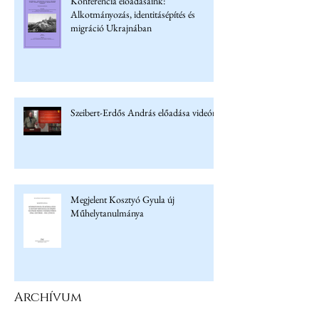
Konferencia előadásaink:
Alkotmányozás, identitásépítés és
migráció Ukrajnában
Szeibert-Erdős András előadása videón
Megjelent Kosztyó Gyula új
Műhelytanulmánya
Archívum