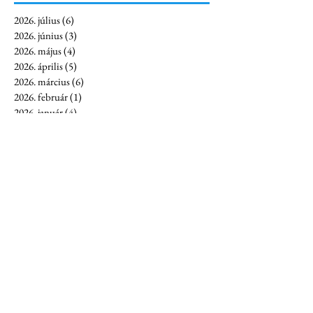
2026. július
(6)
6 bejegyzés
2026. június
(3)
3 bejegyzés
2026. május
(4)
4 bejegyzés
2026. április
(5)
5 bejegyzés
2026. március
(6)
6 bejegyzés
2026. február
(1)
1 bejegyzés
2026. január
(4)
4 bejegyzés
2025. december
(3)
3 bejegyzés
2025. november
(4)
4 bejegyzés
2025. október
(1)
1 bejegyzés
2025. augusztus
(2)
2 bejegyzés
2025. július
(7)
7 bejegyzés
2025. június
(7)
7 bejegyzés
2025. május
(5)
5 bejegyzés
2025. április
(8)
8 bejegyzés
2025. március
(10)
10 bejegyzés
2025. február
(7)
7 bejegyzés
2025. január
(7)
7 bejegyzés
2024. december
(6)
6 bejegyzés
2024. november
(16)
16 bejegyzés