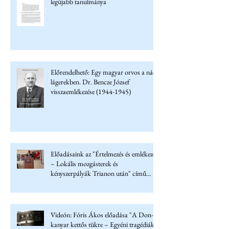
legújabb tanulmánya
Előrendelhető: Egy magyar orvos a náci
lágerekben. Dr. Bencze József
visszaemlékezése (1944-1945)
Előadásaink az "Értelmezés és emlékezet
– Lokális mozgásterek és
kényszerpályák Trianon után" című
konferencián
Videón: Fóris Ákos előadása "A Don-
kanyar kettős tükre – Egyéni tragédiák