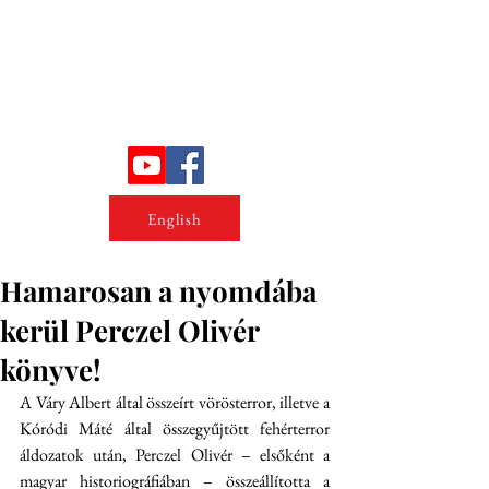
Erőszakkutató intézet
English
Hamarosan a nyomdába
kerül Perczel Olivér
könyve!
A Váry Albert által összeírt vörösterror, illetve a 
Kóródi Máté által összegyűjtött fehérterror 
áldozatok után, Perczel Olivér – elsőként a 
magyar historiográfiában – összeállította a 