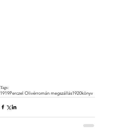
Tags:
1919
Perczel Olivér
román megszállás
1920
könyv