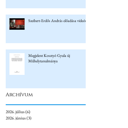
Szeibert-Erdős András előadása videón
Megjelent Kosztyó Gyula új
Műhelytanulmánya
Archívum
2026. július
(6)
6 bejegyzés
2026. június
(3)
3 bejegyzés
2026. május
(4)
4 bejegyzés