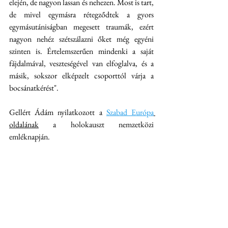
elején, de nagyon lassan és nehezen. Most is tart, 
de mivel egymásra rétegződtek a gyors 
egymásutániságban megesett traumák, ezért 
nagyon nehéz szétszálazni őket még egyéni 
szinten is. Értelemszerűen mindenki a saját 
fájdalmával, veszteségével van elfoglalva, és a 
másik, sokszor elképzelt csoporttól várja a 
bocsánatkérést". 
Gellért Ádám nyilatkozott a 
Szabad Európa
oldalának
 a holokauszt nemzetközi 
emléknapján.