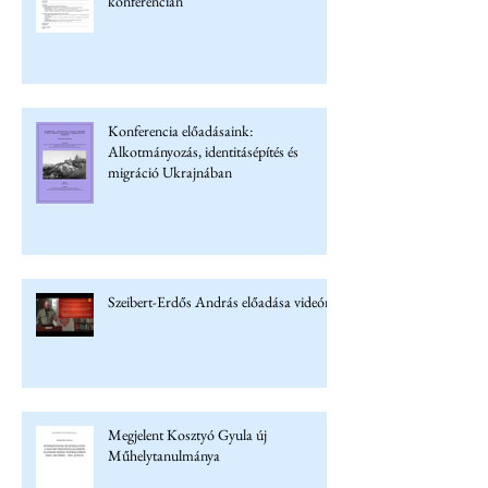
konferencián
Konferencia előadásaink:
Alkotmányozás, identitásépítés és
migráció Ukrajnában
Szeibert-Erdős András előadása videón
Megjelent Kosztyó Gyula új
Műhelytanulmánya