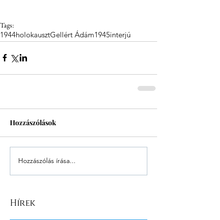
Tags:
1944
holokauszt
Gellért Ádám
1945
interjú
Hozzászólások
Hozzászólás írása...
Hírek