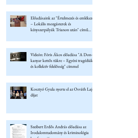
Előadásaink az "Értelmezés és emlékezet
– Lokális mozgásterek és
kényszerpályák Trianon után" című
konferencián
Videón: Fóris Ákos előadása "A Don-
kanyar kettős tükre – Egyéni tragédiák
és kollektív felelősség" címmel
Kosztyó Gyula nyerte el az Osváth Lajos
díjat
Szeibert Erdős András előadása az
Irodalomtudomány és kriminológia