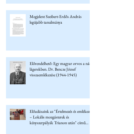
Megjelent Szeibert-Erdős András
legújabb tanulmánya
Előrendelhető: Egy magyar orvos a náci
lágerekben. Dr. Bencze József
visszaemlékezése (1944-1945)
Előadásaink az "Értelmezés és emlékezet
– Lokális mozgásterek és
kényszerpályák Trianon után" című
konferencián