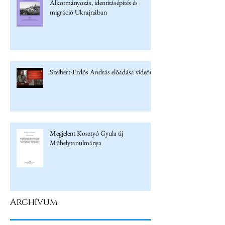
Alkotmányozás, identitásépítés és
migráció Ukrajnában
Szeibert-Erdős András előadása videón
Megjelent Kosztyó Gyula új
Műhelytanulmánya
Archívum