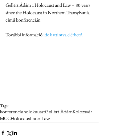
Gellért Ádám a Holocaust and Law – 80 years 
since the Holocaust in Northern Transylvania 
című konferencián.
További információ 
ide kattintva elérhető.
Tags:
konferencia
holokauszt
Gellért Ádám
Kolozsvár
MCC
Holocaust and Law