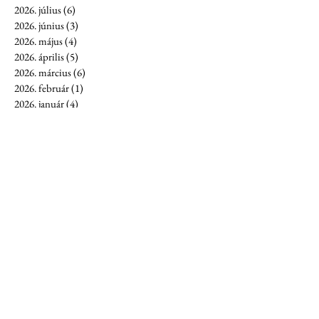
2026. július
(6)
6 bejegyzés
2026. június
(3)
3 bejegyzés
2026. május
(4)
4 bejegyzés
2026. április
(5)
5 bejegyzés
2026. március
(6)
6 bejegyzés
2026. február
(1)
1 bejegyzés
2026. január
(4)
4 bejegyzés
2025. december
(3)
3 bejegyzés
2025. november
(4)
4 bejegyzés
2025. október
(1)
1 bejegyzés
2025. augusztus
(2)
2 bejegyzés
2025. július
(7)
7 bejegyzés
2025. június
(7)
7 bejegyzés
2025. május
(5)
5 bejegyzés
2025. április
(8)
8 bejegyzés
2025. március
(10)
10 bejegyzés
2025. február
(7)
7 bejegyzés
2025. január
(7)
7 bejegyzés
2024. december
(6)
6 bejegyzés
2024. november
(16)
16 bejegyzés