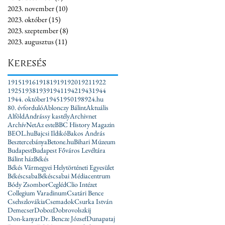
2023. november
(10)
10 bejegyzés
2023. október
(15)
15 bejegyzés
2023. szeptember
(8)
8 bejegyzés
2023. augusztus
(11)
11 bejegyzés
Keresés
1915
1916
1918
1919
1920
1921
1922
1925
1938
1939
1941
1942
1943
1944
1944. október
1945
1950
1989
24.hu
80. évforduló
Ablonczy Bálint
Aktuális
Alföld
Andrássy kastély
Archivnet
ArchívNet
Az este
BBC History Magazin
BEOL.hu
Bajcsi Ildikó
Bakos András
Besztercebánya
Betone.hu
Bihari Múzeum
Budapest
Budapest Főváros Levéltára
Bálint ház
Békés
Békés Vármegyei Helytörténeti Egyesület
Békéscsaba
Békéscsabai Médiacentrum
Bódy Zsombor
Cegléd
Clio Intézet
Collegium Varadinum
Csatári Bence
Csehszlovákia
Csemadok
Csurka István
Demecser
Doboz
Dobrovolszkij
Don-kanyar
Dr. Bencze József
Dunapataj