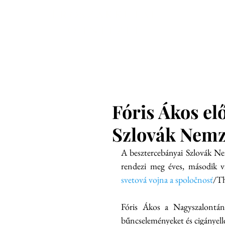
Főoldal
En
Erőszakkutat
ó intézet
Fóris Ákos el
Szlovák Nemz
A besztercebányai Szlovák N
rendezi meg éves, második vi
svetová vojna a spoločnosť
/Th
Fóris Ákos a Nagyszalontán 
bűncseleményeket és cigányelle