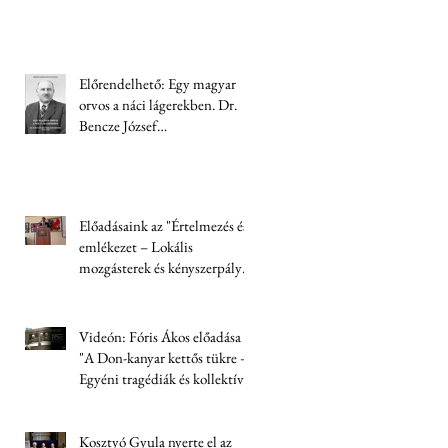
Előrendelhető: Egy magyar
orvos a náci lágerekben. Dr.
Bencze József
visszaemlékezése (1944-1945)
Előadásaink az "Értelmezés és
emlékezet – Lokális
mozgásterek és kényszerpályák
Trianon után" című
konferencián
Videón: Fóris Ákos előadása
"A Don-kanyar kettős tükre –
Egyéni tragédiák és kollektív
felelősség" címmel
Kosztyó Gyula nyerte el az