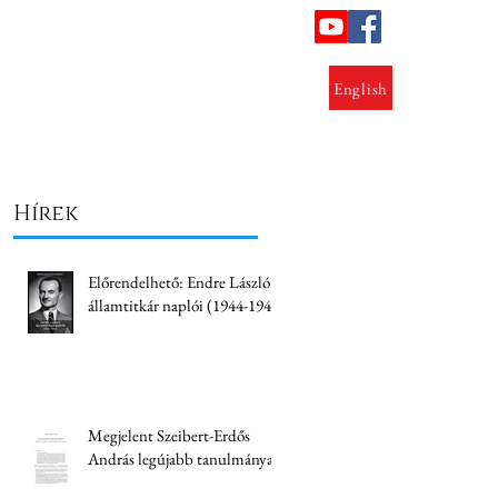
ok
Lezárt kutatások
Kapcsolat
English
Hírek
Előrendelhető: Endre László
államtitkár naplói (1944-1945)
Megjelent Szeibert-Erdős
András legújabb tanulmánya