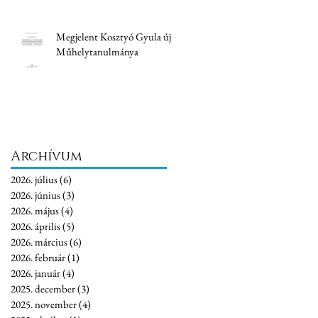
Megjelent Kosztyó Gyula új
Műhelytanulmánya
Archívum
2026. július
(6)
6 bejegyzés
2026. június
(3)
3 bejegyzés
2026. május
(4)
4 bejegyzés
2026. április
(5)
5 bejegyzés
2026. március
(6)
6 bejegyzés
2026. február
(1)
1 bejegyzés
2026. január
(4)
4 bejegyzés
2025. december
(3)
3 bejegyzés
2025. november
(4)
4 bejegyzés