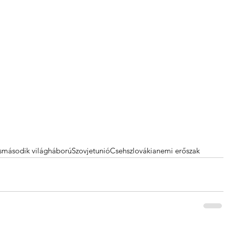
s
második világháború
Szovjetunió
Csehszlovákia
nemi erőszak