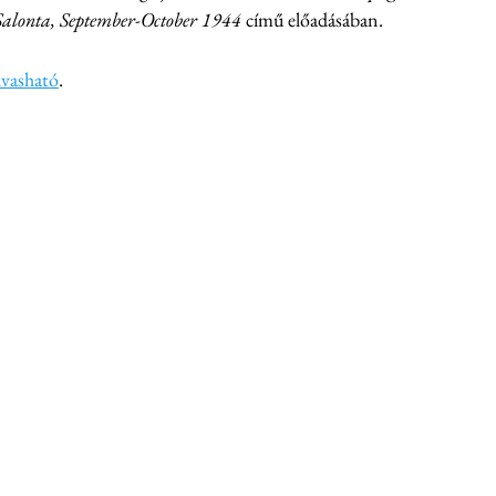
lonta, September-October 1944
 című előadásában.
olvasható
.