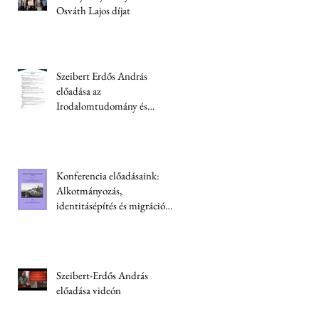
Osváth Lajos díjat
Szeibert Erdős András
előadása az
Irodalomtudomány és
kriminológia konferencián
Konferencia előadásaink:
Alkotmányozás,
identitásépítés és migráció
Ukrajnában
Szeibert-Erdős András
előadása videón