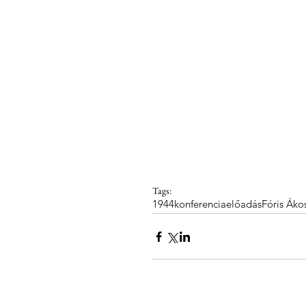
Tags:
1944
konferencia
előadás
Fóris Áko