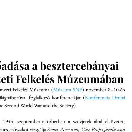
glish
Munkatársak
Hírek
Konferenciák
Kiadvány
őadása a besztercebányai
eti Felkelés Múzeumában
emzeti Felkelés Múzeuma (
Múzeum SNP
) november 8–10-én 
lágháborúval foglalkozó konferenciáját (
Konferencia Druhá 
e Second World War and the Society). 
1944. szeptember-októberben a szovjetek által elkövetett 
nes erőszakot vizsgálja 
Soviet Atrocities, War Propaganda and 