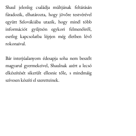
Shaul jelenleg családja múltjának feltárásán 
fáradozik, elhatározta, hogy jövőre testvérével 
együtt Szlovákiába utazik, hogy minél több 
információt gyűjtsön egykori felmenőiről, 
esetleg kapcsolatba lépjen még életben lévő 
rokonaival.
Bár interjúalanyom édesapja soha nem beszélt 
magyarul gyermekeivel, Shaulnak azért a lecsó 
elkészítését sikerült ellesnie tőle, s mindmáig 
szívesen készíti el szeretteinek. 