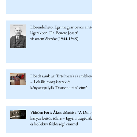
Előrendelhető: Egy magyar orvos a náci
lágerekben. Dr. Bencze József
visszaemlékezése (1944-1945)
Előadásaink az "Értelmezés és emlékezet
– Lokális mozgásterek és
kényszerpályák Trianon után" című
konferencián
Videón: Fóris Ákos előadása "A Don-
kanyar kettős tükre – Egyéni tragédiák
és kollektív felelősség" címmel