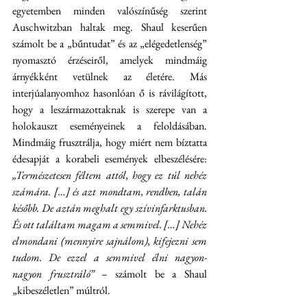
egyetemben minden valószínűség szerint 
Auschwitzban haltak meg. Shaul keserűen 
számolt be a „bűntudat” és az „elégedetlenség” 
nyomasztó érzéseiről, amelyek mindmáig 
árnyékként vetülnek az életére. Más 
interjúalanyomhoz hasonlóan ő is rávilágított, 
hogy a leszármazottaknak is szerepe van a 
holokauszt eseményeinek a feloldásában. 
Mindmáig frusztrálja, hogy miért nem bíztatta 
édesapját a korabeli események elbeszélésére: 
„Természetesen féltem attól, hogy ez túl nehéz 
számára. […] és azt mondtam, rendben, talán 
később. De aztán meghalt egy szívinfarktusban. 
És ott találtam magam a semmivel. […] Nehéz 
elmondani (mennyire sajnálom), kifejezni sem 
tudom. De ezzel a semmivel élni nagyon-
nagyon frusztráló” – 
számolt be a Shaul 
„kibeszéletlen” múltról.  