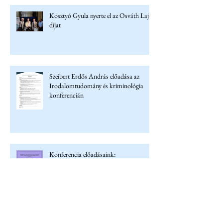
Kosztyó Gyula nyerte el az Osváth Lajos
díjat
Szeibert Erdős András előadása az
Irodalomtudomány és kriminológia
konferencián
Konferencia előadásaink:
Alkotmányozás, identitásépítés és
migráció Ukrajnában