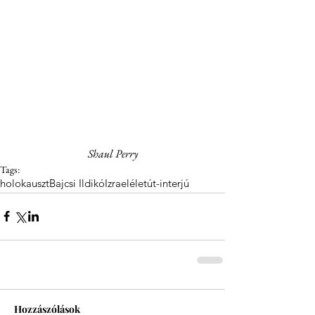
Shaul Perry
Tags:
holokauszt
Bajcsi Ildikó
Izrael
életút-interjú
Hozzászólások