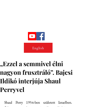
Erőszakkutató intézet
English
„Ezzel a semmivel élni
nagyon frusztráló”. Bajcsi
Ildikó interjúja Shaul
Perryvel
Shaul Perry 1954-ben született Izraelben. 