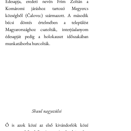
Édesapja, eredeti nevén Frim Zoltán a 
Komáromi járáshoz tartozó Megyercs 
községből (Čalovec) származott. A második 
bécsi döntés értelmében a települést 
Magyarországhoz csatolták, interjúalanyom 
édesapját pedig a holokauszt időszakában 
munkatáborba hurcolták. 
Shaul nagyszülei
Ő is azok közé az első kivándorlók közé 