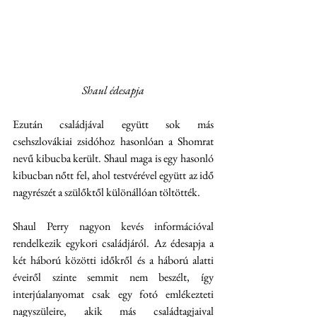
Shaul édesapja
Ezután családjával együtt sok más 
csehszlovákiai zsidóhoz hasonlóan a Shomrat 
nevű kibucba került. Shaul maga is egy hasonló 
kibucban nőtt fel, ahol testvérével együtt az idő 
nagyrészét a szülőktől különállóan töltötték. 
Shaul Perry nagyon kevés információval 
rendelkezik egykori családjáról. Az édesapja a 
két háború közötti időkről és a háború alatti 
éveiről szinte semmit nem beszélt, így 
interjúalanyomat csak egy fotó emlékezteti 
nagyszüleire, akik más családtagjaival 