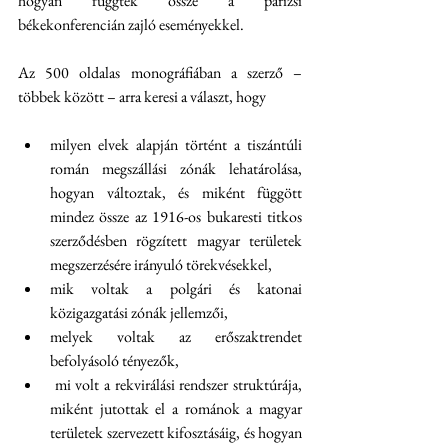
hogyan függtek össze a párizsi 
békekonferencián zajló eseményekkel.
Az 500 oldalas monográfiában a szerző – 
többek között – arra keresi a választ, hogy
milyen elvek alapján történt a tiszántúli 
román megszállási zónák lehatárolása, 
hogyan változtak, és miként függött 
mindez össze az 1916-os bukaresti titkos 
szerződésben rögzített magyar területek 
megszerzésére irányuló törekvésekkel,
mik voltak a polgári és katonai 
közigazgatási zónák jellemzői,
melyek voltak az erőszaktrendet 
befolyásoló tényezők,
 mi volt a rekvirálási rendszer struktúrája, 
miként jutottak el a románok a magyar 
területek szervezett kifosztásáig, és hogyan 