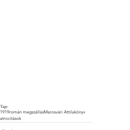
Tags:
1919
román megszállás
Marosvári Attila
könyv
atrocitások