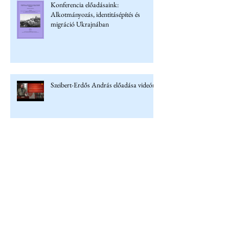
Konferencia előadásaink:
Alkotmányozás, identitásépítés és
migráció Ukrajnában
Szeibert-Erdős András előadása videón
Megjelent Kosztyó Gyula új
Műhelytanulmánya
Archívum