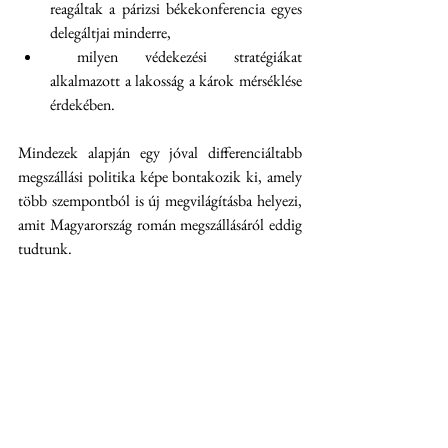
reagáltak a párizsi békekonferencia egyes 
delegáltjai minderre,
 milyen védekezési stratégiákat 
alkalmazott a lakosság a károk mérséklése 
érdekében.
Mindezek alapján egy jóval differenciáltabb 
megszállási politika képe bontakozik ki, amely 
több szempontból is új megvilágításba helyezi, 
amit Magyarország román megszállásáról eddig 
tudtunk.