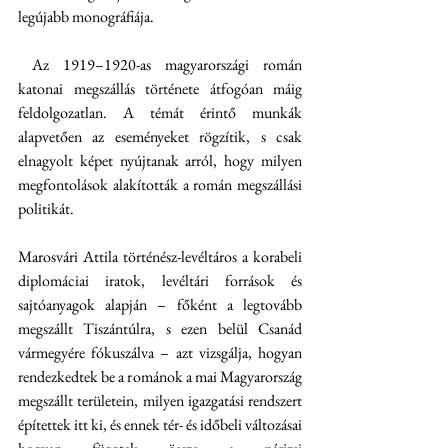
legújabb monográfiája.
 Az 1919–1920-as magyarországi román 
katonai megszállás története átfogóan máig 
feldolgozatlan. A témát érintő munkák 
alapvetően az eseményeket rögzítik, s csak 
elnagyolt képet nyújtanak arról, hogy milyen 
megfontolások alakították a román megszállási 
politikát.
Marosvári Attila történész-levéltáros a korabeli 
diplomáciai iratok, levéltári források és 
sajtóanyagok alapján – főként a legtovább 
megszállt Tiszántúlra, s ezen belül Csanád 
vármegyére fókuszálva – azt vizsgálja, hogyan 
rendezkedtek be a románok a mai Magyarország 
megszállt területein, milyen igazgatási rendszert 
építettek itt ki, és ennek tér- és időbeli változásai 