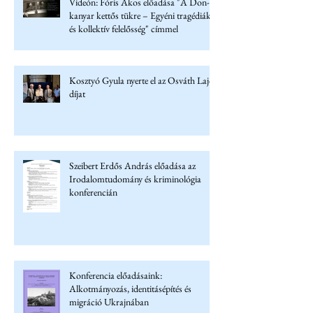
Videón: Fóris Ákos előadása "A Don-
kanyar kettős tükre – Egyéni tragédiák
és kollektív felelősség" címmel
Kosztyó Gyula nyerte el az Osváth Lajos
díjat
Szeibert Erdős András előadása az
Irodalomtudomány és kriminológia
konferencián
Konferencia előadásaink:
Alkotmányozás, identitásépítés és
migráció Ukrajnában