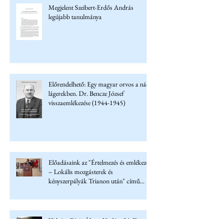
Megjelent Szeibert-Erdős András
legújabb tanulmánya
Előrendelhető: Egy magyar orvos a náci
lágerekben. Dr. Bencze József
visszaemlékezése (1944-1945)
Előadásaink az "Értelmezés és emlékezet
– Lokális mozgásterek és
kényszerpályák Trianon után" című
konferencián