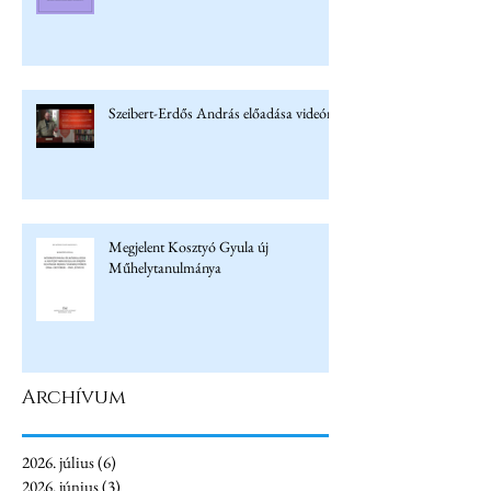
Szeibert-Erdős András előadása videón
Megjelent Kosztyó Gyula új
Műhelytanulmánya
Archívum
2026. július
(6)
6 bejegyzés
2026. június
(3)
3 bejegyzés