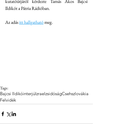
kutatóútjáról kérdezte Tamás Ákos Bajcsi 
Ildikót a Pátria Rádióban.
Az adás 
itt hallgatható
 meg.
Tags:
Bajcsi Ildikó
interjú
Izrael
zsidóság
Csehszlovákia
Felvidék