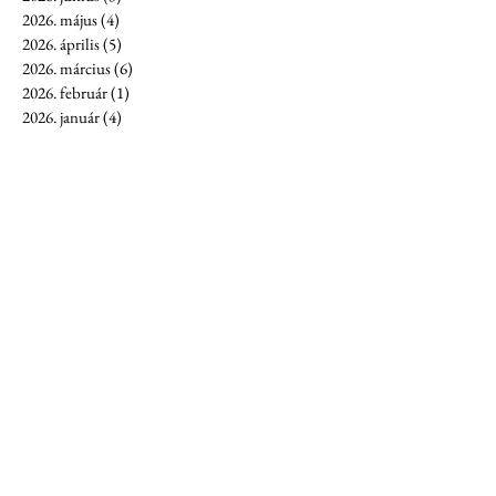
2026. május
(4)
4 bejegyzés
2026. április
(5)
5 bejegyzés
2026. március
(6)
6 bejegyzés
2026. február
(1)
1 bejegyzés
2026. január
(4)
4 bejegyzés
2025. december
(3)
3 bejegyzés
2025. november
(4)
4 bejegyzés
2025. október
(1)
1 bejegyzés
2025. augusztus
(2)
2 bejegyzés
2025. július
(7)
7 bejegyzés
2025. június
(7)
7 bejegyzés
2025. május
(5)
5 bejegyzés
2025. április
(8)
8 bejegyzés
2025. március
(10)
10 bejegyzés
2025. február
(7)
7 bejegyzés
2025. január
(7)
7 bejegyzés
2024. december
(6)
6 bejegyzés
2024. november
(16)
16 bejegyzés
2024. október
(9)
9 bejegyzés
2024. szeptember
(8)
8 bejegyzés