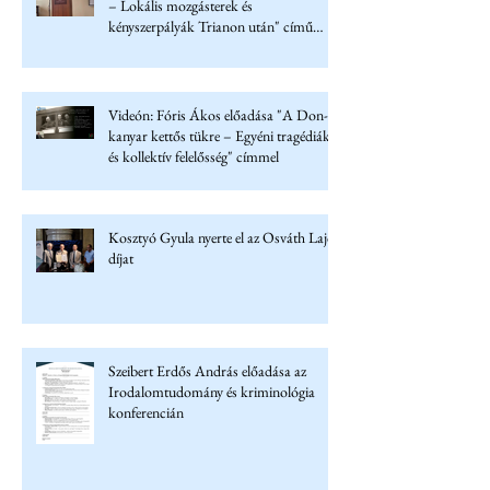
– Lokális mozgásterek és
kényszerpályák Trianon után" című
konferencián
Videón: Fóris Ákos előadása "A Don-
kanyar kettős tükre – Egyéni tragédiák
és kollektív felelősség" címmel
Kosztyó Gyula nyerte el az Osváth Lajos
díjat
Szeibert Erdős András előadása az
Irodalomtudomány és kriminológia
konferencián