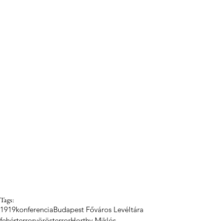
Tags:
1919
konferencia
Budapest Főváros Levéltára
fehérterror
vörösterror
Horthy Miklós