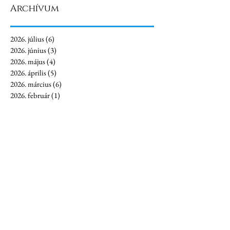
Archívum
2026. július
(6)
6 bejegyzés
2026. június
(3)
3 bejegyzés
2026. május
(4)
4 bejegyzés
2026. április
(5)
5 bejegyzés
2026. március
(6)
6 bejegyzés
2026. február
(1)
1 bejegyzés
2026. január
(4)
4 bejegyzés
2025. december
(3)
3 bejegyzés
2025. november
(4)
4 bejegyzés
2025. október
(1)
1 bejegyzés
2025. augusztus
(2)
2 bejegyzés
2025. július
(7)
7 bejegyzés
2025. június
(7)
7 bejegyzés
2025. május
(5)
5 bejegyzés
2025. április
(8)
8 bejegyzés
2025. március
(10)
10 bejegyzés
2025. február
(7)
7 bejegyzés